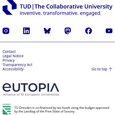
Instagram
LinkedIn
Bluesky
Mastodon
Facebook
YouT
Contact
Legal Notice
Privacy
Transparency Act
Go to top
Accessibility
TU Dresden is co-financed by tax funds using the budget approved
by the Landtag of the Free State of Saxony.