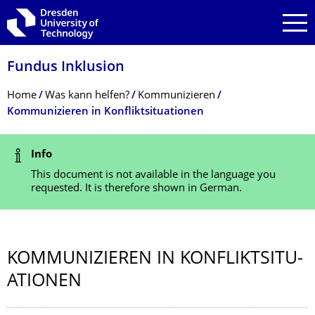
Skip to main navigation
Skip to search
Skip to content
Fundus Inklusion
Breadcrumb Menu
Home
Was kann helfen?
Kommunizieren
Kommunizieren in Konfliktsituationen
Status Message
Info
This document is not available in the language you
requested. It is therefore shown in German.
KOMMUNIZIEREN IN KONFLIKTSITU­
ATIONEN