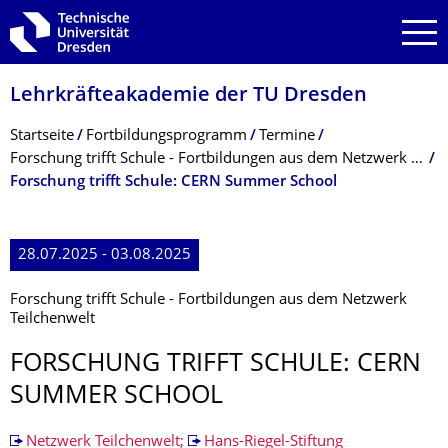
Zur Hauptnavigation springen
Zur Suche springen
Zum Inhalt springen
Lehrkräfteakademie der TU Dresden
Breadcrumb-Menü
Startseite
Fortbildungs­programm
Termine
Forschung trifft Schule - Fortbildungen aus dem Netzwerk Teilchenwelt
Forschung trifft Schule: CERN Summer School
28.07.2025 - 03.08.2025
Forschung trifft Schule - Fortbildungen aus dem Netzwerk
Teilchenwelt
FORSCHUNG TRIFFT SCHULE: CERN
SUMMER SCHOOL
Netzwerk Teilchenwelt;
Hans-Riegel-Stiftung