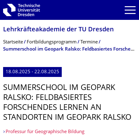
Zur Hauptnavigation springen
Zur Suche springen
Zum Inhalt springen
Lehrkräfteakademie der TU Dresden
Breadcrumb-Menü
Startseite
Fortbildungs­programm
Termine
Summerschool im Geopark Ralsko: Feldbasiertes Forschendes Lernen an Standorten im Geopark Ralsko
18.08.2025 - 22.08.2025
SUMMERSCHOOL IM GEOPARK
RALSKO: FELDBASIERTES
FORSCHENDES LERNEN AN
STANDORTEN IM GEOPARK RALSKO
Professur für Geographische Bildung