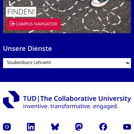
FINDEN!
CAMPUS NAVIGATOR
Unsere Dienste
Instagram
LinkedIn
Bluesky
Mastodon
Facebook
Yout