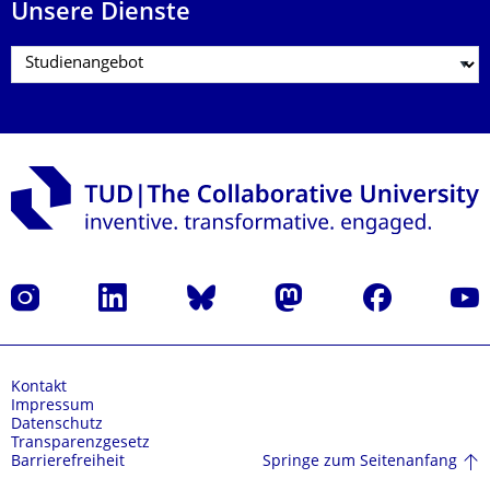
Unsere Dienste
Instagram
LinkedIn
Bluesky
Mastodon
Facebook
Yout
Kontakt
Impressum
Datenschutz
Transparenzgesetz
Springe zum Seitenanfang
Barrierefreiheit