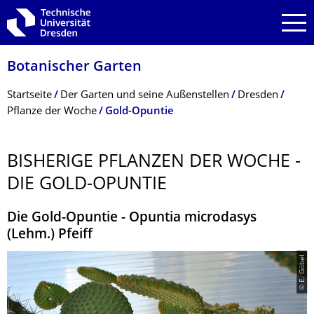
Zur Hauptnavigation springen
Zur Suche springen
Zum Inhalt springen
Botanischer Garten
Breadcrumb-Menü
Startseite
Der Garten und seine Außenstellen
Dresden
Pflanze der Woche
Gold-Opuntie
BISHERIGE PFLANZEN DER WOCHE -
DIE GOLD-OPUNTIE
Die Gold-Opuntie - Opuntia microdasys
(Lehm.) Pfeiff
© E. Göbel