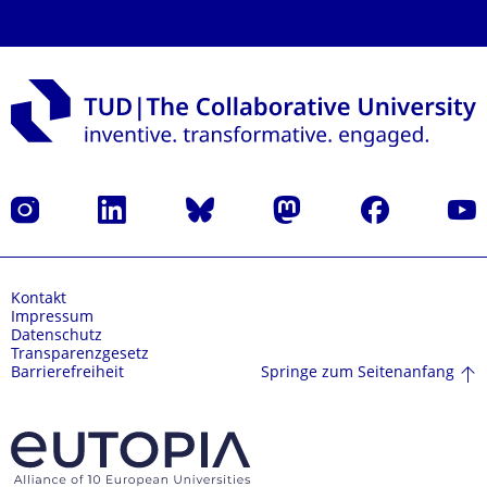
Instagram
LinkedIn
Bluesky
Mastodon
Facebook
Yout
Kontakt
Impressum
Datenschutz
Transparenzgesetz
Springe zum Seitenanfang
Barrierefreiheit