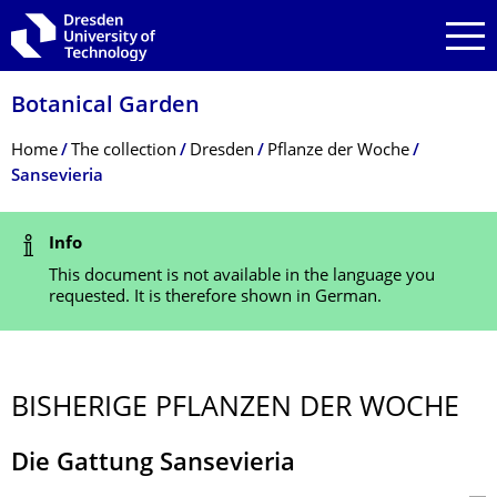
Skip to main navigation
Skip to search
Skip to content
Botanical Garden
Breadcrumb Menu
Home
The collection
Dresden
Pflanze der Woche
Sansevieria
Status Message
Info
This document is not available in the language you
requested. It is therefore shown in German.
BISHERIGE PFLANZEN DER WOCHE
Die Gattung Sansevieria