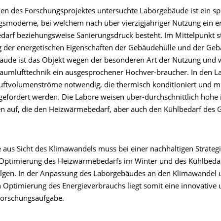
n des Forschungsprojektes untersuchte Laborgebäude ist ein sp
gsmoderne, bei welchem nach über vierzigjähriger Nutzung ein e
darf beziehungsweise Sanierungsdruck besteht. Im Mittelpunkt s
 der energetischen Eigenschaften der Gebäudehülle und der Geb
äude ist das Objekt wegen der besonderen Art der Nutzung und 
umlufttechnik ein ausgesprochener Hochver-braucher. In den L
ftvolumenströme notwendig, die thermisch konditioniert und mi
 gefördert werden. Die Labore weisen über-durchschnittlich hohe 
 auf, die den Heizwärmebedarf, aber auch den Kühlbedarf des
 aus Sicht des Klimawandels muss bei einer nachhaltigen Strategi
e Optimierung des Heizwärmebedarfs im Winter und des Kühlbeda
gen. In der Anpassung des Laborgebäudes an den Klimawandel 
en Optimierung des Energieverbrauchs liegt somit eine innovative
Forschungsaufgabe.