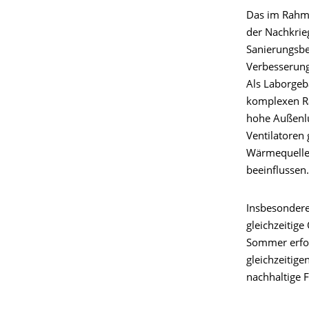
Das im Rahme
der Nachkrie
Sanierungsbe
Verbesserung
Als Laborgeb
komplexen Ra
hohe Außenlu
Ventilatoren
Wärmequellen
beeinflussen.
Insbesondere
gleichzeitig
Sommer erfol
gleichzeitig
nachhaltige 