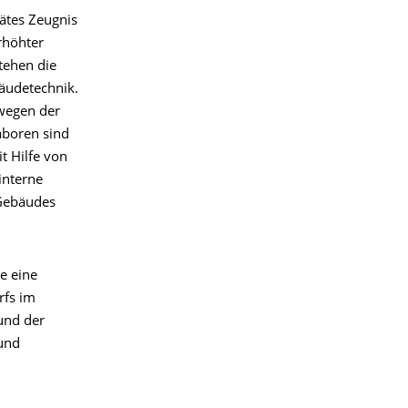
ätes Zeugnis
rhöhter
tehen die
äudetechnik.
wegen der
aboren sind
t Hilfe von
interne
 Gebäudes
e eine
rfs im
und der
 und