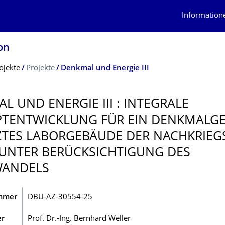
Information
on
ojekte
Projekte
Denkmal und Energie III
L UND ENERGIE III : INTEGRALE
TENTWICK­LUNG FÜR EIN DENKMALGE
TES LABORGEBÄUDE DER NACHKRIEG
UNTER BERÜCKSICHTI­GUNG DES
WANDELS
mmer
DBU-AZ-30554-25
er
Prof. Dr.-Ing. Bernhard Weller