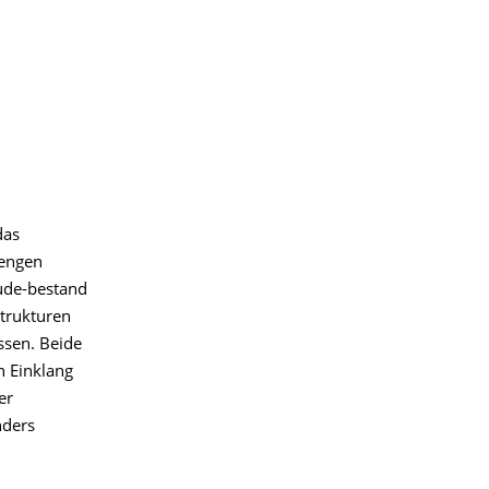
das
mengen
ude-bestand
trukturen
ssen. Beide
n Einklang
er
nders