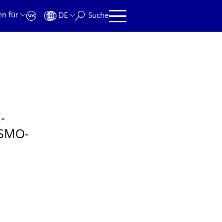
en für
DE
Suche
­
SMO­