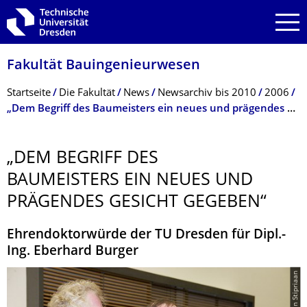
Zur Hauptnavigation springen
Zur Suche springen
Zum Inhalt springen
Fakultät Bauingenieurwesen
Breadcrumb-Menü
Startseite
Die Fakultät
News
Newsarchiv bis 2010
2006
„Dem Begriff des Baumeisters ein neues und prägendes Gesicht gegeben“
„DEM BEGRIFF DES
BAUMEISTERS EIN NEUES UND
PRÄGENDES GESICHT GEGEBEN“
Ehrendoktorwürde der TU Dresden für Dipl.-
Ing. Eberhard Burger
© Ulrich van Stipriaan