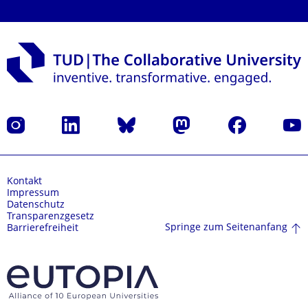
Instagram
LinkedIn
Bluesky
Mastodon
Facebook
Yout
Kontakt
Impressum
Datenschutz
Transparenzgesetz
Springe zum Seitenanfang
Barrierefreiheit