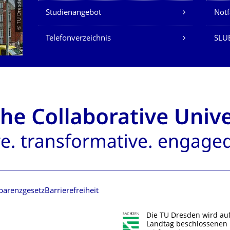
© TU Dresden/Eckold
Studienangebot
Not
Telefonverzeichnis
SLU
parenzgesetz
Barrierefreiheit
Die TU Dresden wird au
Landtag beschlossenen 