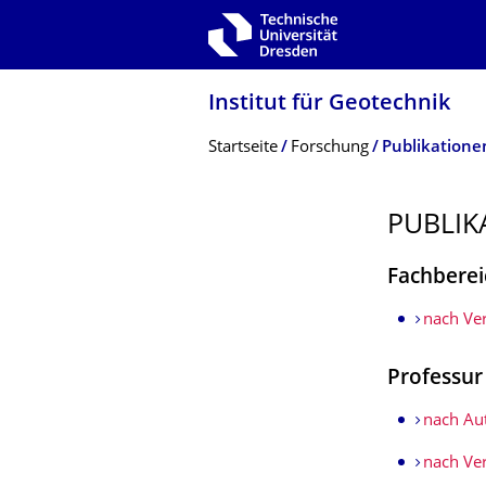
Zur Hauptnavigation springen
Zur Suche springen
Zum Inhalt springen
Institut für Geotechnik
Breadcrumb-Menü
Startseite
Forschung
Publikatione
PUBLIK
Fachberei
nach Ve
Professu
nach Au
nach Ve