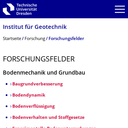
Zur Hauptnavigation springen
Zur Suche springen
Zum Inhalt springen
Institut für Geotechnik
Breadcrumb-Menü
Startseite
Forschung
Forschungsfelder
FORSCHUNGSFEL­DER
Bodenmechanik und Grundbau
Baugrundverbesserung
Bodendynamik
Bodenverflüssigung
Bodenverhalten und Stoffgesetze