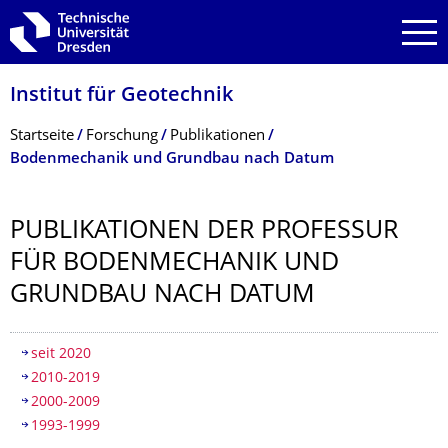
Zur Hauptnavigation springen
Zur Suche springen
Zum Inhalt springen
Institut für Geotechnik
Breadcrumb-Menü
Startseite
Forschung
Publikationen
Bodenmechanik und Grundbau nach Datum
PUBLIKATIONEN DER PROFESSUR
FÜR BODENMECHANIK UND
GRUNDBAU NACH DATUM
Inhaltsverzeichnis
seit 2020
2010-2019
2000-2009
1993-1999