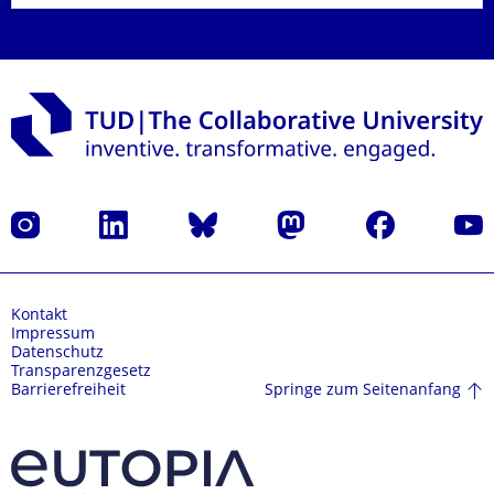
Instagram
LinkedIn
Bluesky
Mastodon
Facebook
Yout
Kontakt
Impressum
Datenschutz
Transparenzgesetz
Springe zum Seitenanfang
Barrierefreiheit