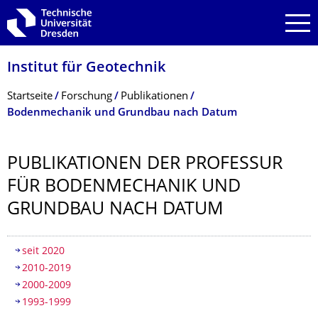
Zur Hauptnavigation springen
Zur Suche springen
Zum Inhalt springen
Institut für Geotechnik
Breadcrumb-Menü
Startseite
Forschung
Publikationen
Bodenmechanik und Grundbau nach Datum
PUBLIKATIONEN DER PROFESSUR
FÜR BODENMECHANIK UND
GRUNDBAU NACH DATUM
Inhaltsverzeichnis
seit 2020
2010-2019
2000-2009
1993-1999