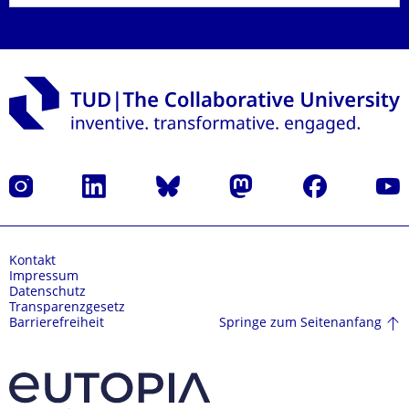
Instagram
LinkedIn
Bluesky
Mastodon
Facebook
Yout
Kontakt
Impressum
Datenschutz
Transparenzgesetz
Springe zum Seitenanfang
Barrierefreiheit