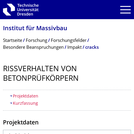
Zur Hauptnavigation springen
Zur Suche springen
Zum Inhalt springen
Institut für Massivbau
Breadcrumb-Menü
Startseite
Forschung
Forschungsfelder
Besondere Beanspruchungen
Impakt
cracks
RISSVERHALTEN VON
BETONPRÜFKÖR­PERN
Inhaltsverzeichnis
Projektdaten
Kurzfassung
Projektdaten