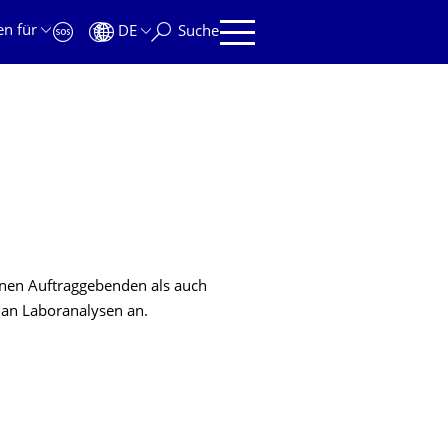
en für
DE
Suche
rnen Auftraggebenden als auch
 an Laboranalysen an.