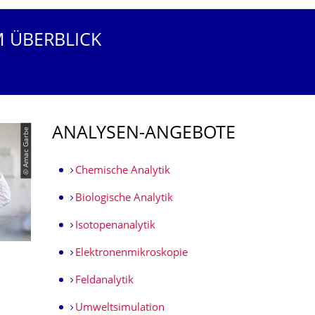
M ÜBERBLICK
ANALYSEN-ANGEBOTE
© Amac Garbe
Chemische Analytik
Biologische Analytik
Isotopenanalytik
Elektronenmikroskopie
Feldanalytik
Umweltsimulation