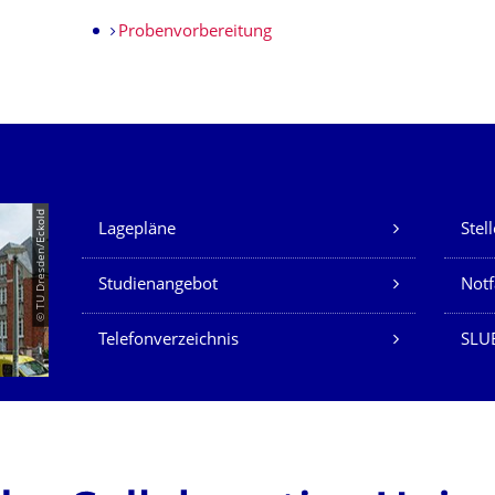
Probenvorbereitung
Unsere Dienste
© TU Dresden/Eckold
Lagepläne
Stel
Studienangebot
Not
Telefonverzeichnis
SLU