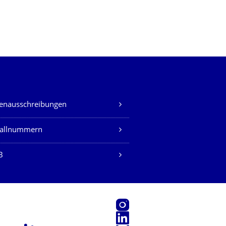
lenausschreibungen
fallnummern
B
Instagram
LinkedIn