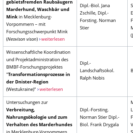
gebietsfremden Raubsäugern
Dipl.-Biol. Jana
S
Marderhund, Waschbär und
Zschille, Dipl.-
E
Mink
in Mecklenburg-
Forsting. Norman
F
Vorpommern – mit
Stier
Forschungsschwerpunkt Mink
(
(
Neovison vison
)
weiterlesen
Wissenschaftliche Koordination
und Projektadministration des
Dipl.-
BMBF-Forschungsprojektes
Landschaftsökol.
"
Transformationsprozesse in
Ralph Nobis
der Dnister-Region
(Westukraine)"
weiterlesen
Untersuchungen zur
M
Verbreitung,
Dipl.-Forsting.
L
Nahrungsökologie und zum
Norman Stier Dipl.-
F
Verhalten des Marderhundes
Biol. Frank Drygala
in Mecklenburg-Vorpommern