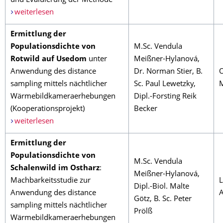
und Evaluierung der Methode
weiterlesen
Ermittlung der
Populationsdichte von
M.Sc. Vendula
Rotwild auf Usedom
unter
Meißner-Hylanová,
Anwendung des distance
Dr. Norman Stier, B.
O
sampling mittels nächtlicher
Sc. Paul Lewetzky,
Wärmebildkameraerhebungen
Dipl.-Forsting Reik
(Kooperationsprojekt)
Becker
weiterlesen
Ermittlung der
Populationsdichte von
M.Sc. Vendula
Schalenwild im Ostharz
:
Meißner-Hylanová,
Machbarkeitsstudie zur
L
Dipl.-Biol. Malte
Anwendung des distance
A
Götz, B. Sc. Peter
sampling mittels nächtlicher
Prölß
Wärmebildkameraerhebungen