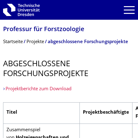
Zur Hauptnavigation springen
Zur Suche springen
Zum Inhalt springen
Professur für Forstzoologie
Breadcrumb-Menü
Startseite
Projekte
abgeschlossene Forschungsprojekte
ABGESCHLOSSENE
FORSCHUNGSPRO­JEKTE
Projektberichte zum Download
Titel
Projektbeschäftigte
Zusammenspiel
von
Holzeigenschaften und