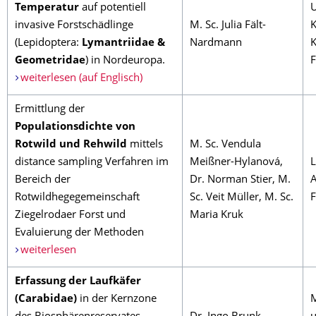
Temperatur
auf potentiell
U
invasive Forstschädlinge
M. Sc. Julia Fält-
K
(Lepidoptera:
Lymantriidae &
Nardmann
K
Geometridae
) in Nordeuropa.
F
weiterlesen (auf Englisch)
Ermittlung der
Populationsdichte von
Rotwild und Rehwild
mittels
M. Sc. Vendula
distance sampling Verfahren im
Meißner-Hylanová,
L
Bereich der
Dr. Norman Stier, M.
A
Rotwildhegegemeinschaft
Sc. Veit Müller, M. Sc.
F
Ziegelrodaer Forst und
Maria Kruk
Evaluierung der Methoden
weiterlesen
Erfassung der Laufkäfer
(Carabidae)
in der Kernzone
M