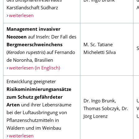
des Biosphärenreservates
Dr. Ingo Brunk
u
Karstlandschaft Südharz
A
weiterlesen
Management invasiver
Neozoen
auf Inseln: Der Fall des
Bergmeerschweinchens
M. Sc. Tatiane
S
(
Kerodon rupestris
) auf Fernando
Micheletti Silva
de Noronha, Brasilien
weiterlesen (in Englisch)
Entwicklung geeigneter
Risikominimierungsansätze
zum Schutz gefährdeter
Dr. Ingo Brunk,
Arten
und ihrer Lebensräume
Thomas Sobczyk, Dr.
V
bei der Luftausbringung von
Jörg Lorenz
Pflanzenschutzmitteln in
Wäldern und im Weinbau
weiterlesen