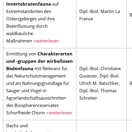
Invertebratenfauna
auf
Extremstandorten des
Dipl.-Biol. Martin La
Osterzgebirges und ihre
France
Beeinflussung durch
waldbauliche
Maßnahmen
weiterlesen
Ermittlung von
Charakterarten
und -gruppen der wirbellosen
Bodenfauna
mit Relevanz für
Dipl.-Biol. Christiane
das Naturschutzmanagement
Quiasser, Dipl.-Biol.
und als Nahrungsgrundlage für
Ulrich M. Ratschker,
Säuger und Vögel in
Dipl.-Biol. Thomas
Agrarlandschaftsausschnitten
Schreiter
des Biosphärenreservates
Schorfheide Chorin
weiterlesen
Dachs und