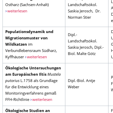
L
Ostharz (Sachsen-Anhalt)
Landschaftsökol.
A
weiterlesen
Saskia Jerosch, Dr.
D
Norman Stier
e
Populationsdynamik und
D
Dipl.-
Migrationsmuster von
U
Landschaftsökol.
Wildkatzen
im
G
Saskia Jerosch, Dipl.-
Verbundlebensraum Südharz,
H
Biol. Malte Götz
Kyffhäuser
weiterlesen
U
Ökologische Untersuchungen
am Europäischen Iltis
Mustela
P
putorius
L.1758 als Grundlage
Dipl.-Biol. Antje
F
für die Entwicklung eines
Weber
W
Monitoringverfahrens gemäß
FFH-Richtlinie
weiterlesen
Ökologische Studien an
F