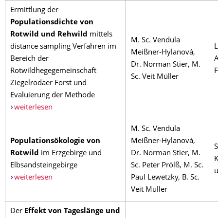
Ermittlung der
Populationsdichte von
Rotwild und Rehwild
mittels
M. Sc. Vendula
distance sampling Verfahren im
L
Meißner-Hylanová,
Bereich der
A
Dr. Norman Stier, M.
Rotwildhegegemeinschaft
F
Sc. Veit Müller
Ziegelrodaer Forst und
Evaluierung der Methode
weiterlesen
M. Sc. Vendula
Populationsökologie von
Meißner-Hylanová,
S
Rotwild
im Erzgebirge und
Dr. Norman Stier, M.
K
Elbsandsteingebirge
Sc. Peter Prölß, M. Sc.
u
weiterlesen
Paul Lewetzky, B. Sc.
Veit Müller
Der
Effekt von Tageslänge und