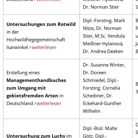
Dr. Norman Stier
S
Dipl.-Forsting. Mark
B
Untersuchungen zum
Rotwild
Nitze, Dr. Norman
f
in der
Stier, M.Sc. Vendula
u
Hochwildhegegemeinschaft
Meißner-Hylanová,
J
Isarwinkel
weiterlesen
Dr. Andrea Deeken
B
Dr. Susanne Winter,
Erstellung eines
Dr. Doreen
Managementhandbuches
Schmiedel, Dipl.-
B
zum Umgang mit
Forsting. Cornelia
3
gebietsfremden Arten
in
Scheibner, Dr.
Deutschland
weiterlesen
Eckehard-Gunther
Wilhelm
O
Dipl.-Biol. Malte
S
Untersuchung zum Luchs
im
Götz, Dipl.-