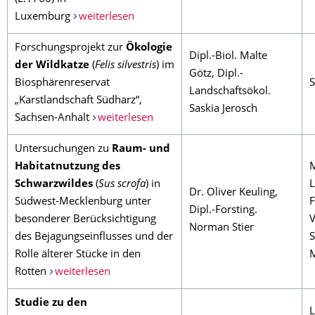
Luxemburg
weiterlesen
Forschungsprojekt zur
Ökologie
Dipl.-Biol. Malte
der Wildkatze
(
Felis silvestris
) im
Götz, Dipl.-
Biosphärenreservat
S
Landschaftsökol.
„Karstlandschaft Südharz“,
Saskia Jerosch
Sachsen-Anhalt
weiterlesen
Untersuchungen zu
Raum- und
Habitatnutzung des
M
Schwarzwildes
(
Sus scrofa
) in
L
Dr. Oliver Keuling,
Südwest-Mecklenburg unter
F
Dipl.-Forsting.
besonderer Berücksichtigung
V
Norman Stier
des Bejagungseinflusses und der
S
Rolle älterer Stücke in den
Rotten
weiterlesen
Studie zu den
L