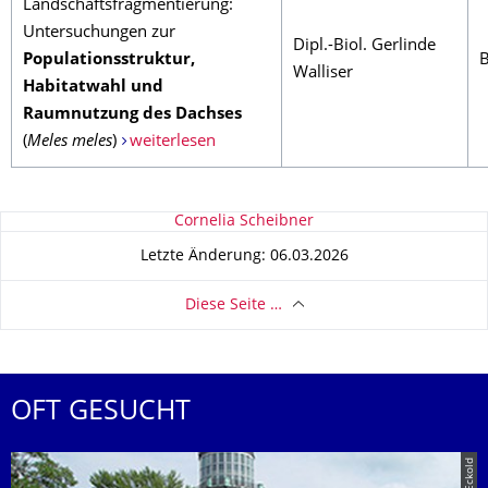
Landschaftsfragmentierung:
Untersuchungen zur
Dipl.-Biol. Gerlinde
Populationsstruktur,
Walliser
Habitatwahl und
Raumnutzung des Dachses
(
Meles meles
)
weiterlesen
Zu dieser Seite
Cornelia Scheibner
Letzte Änderung: 06.03.2026
Diese Seite …
OFT GESUCHT