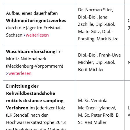
Dr. Norman Stier,
Aufbau eines dauerhaften
Dipl.-Biol. Jana
Wildmonitoringnetzwerkes
O
Zschille, Dipl.-Biol.
durch die Jäger im Freistaat
(
Malte Götz, Dipl.-
Sachsen
weiterlesen
Forsting. Mark Nitze
Waschbärenforschung
im
Dipl.-Biol. Frank-Uwe
Müritz-Nationalpark
Michler, Dipl.-Biol.
N
(Mecklenburg-Vorpommern)
Berit Michler
weiterlesen
Ermittlung der
Rehwildbestandshöhe
mittels distance sampling
M. Sc. Vendula
Verfahren
im Jederitzer Holz
Meißner-Hylanová,
L
(LK Stendal) nach der
M. Sc. Peter Prölß, B.
A
Hochwasserkatastrophe 2013
Sc. Veit Müller