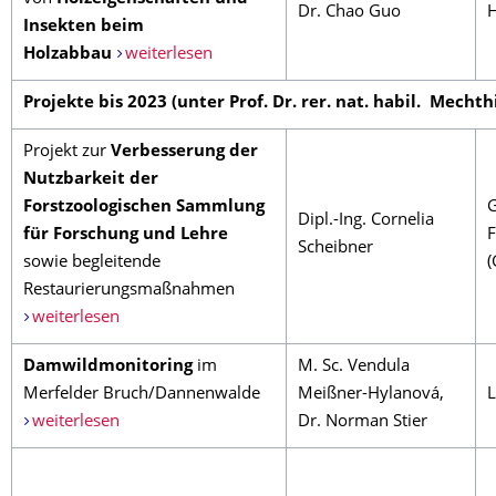
Dr. Chao Guo
Insekten beim
Holzabbau
weiterlesen
Projekte bis 2023 (unter Prof. Dr. rer. nat. habil. Mechth
Projekt zur
Verbesserung der
Nutzbarkeit der
Forstzoologischen Sammlung
G
Dipl.-Ing. Cornelia
für Forschung und Lehre
F
Scheibner
sowie begleitende
(
Restaurierungsmaßnahmen
weiterlesen
Damwildmonitoring
im
M. Sc. Vendula
Merfelder Bruch/Dannenwalde
Meißner-Hylanová,
weiterlesen
Dr. Norman Stier