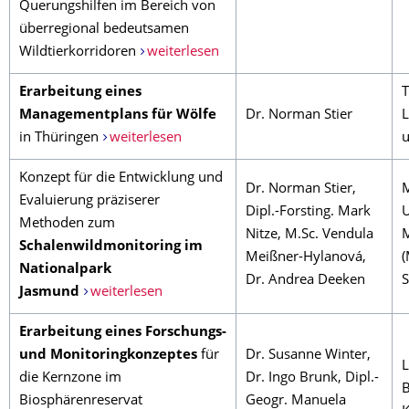
Querungshilfen im Bereich von
überregional bedeutsamen
Wildtierkorridoren
weiterlesen
Erarbeitung eines
T
Managementplans für Wölfe
Dr. Norman Stier
L
in Thüringen
weiterlesen
u
Konzept für die Entwicklung und
Dr. Norman Stier,
M
Evaluierung präziserer
Dipl.-Forsting. Mark
U
Methoden zum
Nitze, M.Sc. Vendula
Schalenwildmonitoring im
Meißner-Hylanová,
(
Nationalpark
Dr. Andrea Deeken
S
Jasmund
weiterlesen
Erarbeitung eines Forschungs-
und Monitoringkonzeptes
für
Dr. Susanne Winter,
L
die Kernzone im
Dr. Ingo Brunk, Dipl.-
B
Biosphärenreservat
Geogr. Manuela