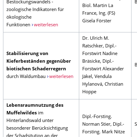
Bestockungswandels -
Biol. Martin La
zoologische Indikatoren für
France, Ing. (FS)
ökologische
Gisela Förster
Funktionen
weiterlesen
Dr. Ulrich M.
Ratschker, Dipl.-
Stabilisierung von
Forstwirt Nadine
Kieferbeständen gegenüber
Bräsicke, Dipl.-
biotischen Schaderregern
Forstwirt Alexander
durch Waldumbau
weiterlesen
Jäkel, Vendula
Hylanová, Christian
Hoppe
Lebensraumnutzung des
Muffelwildes
im
Dipl.-Forsting.
Hinterlandswald unter
Norman Stier, Dipl.-
S
besonderer Berücksichtigung
Forsting. Mark Nitze
der Schadsitution an der