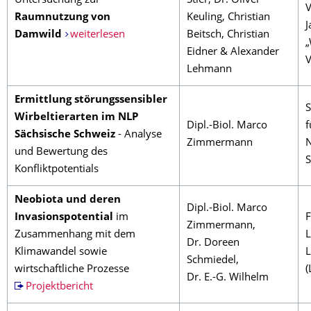
Untersuchung zur
Stier, Dr. Oliver
V
Raumnutzung von
Keuling, Christian
J
Damwild
weiterlesen
Beitsch, Christian
„
Eidner & Alexander
Lehmann
Ermittlung störungssensibler
S
Wirbeltierarten im NLP
Dipl.-Biol. Marco
f
Sächsische Schweiz
- Analyse
Zimmermann
N
und Bewertung des
S
Konfliktpotentials
Neobiota und deren
Dipl.-Biol. Marco
Invasionspotential
im
F
Zimmermann,
Zusammenhang mit dem
L
Dr. Doreen
Klimawandel sowie
L
Schmiedel,
wirtschaftliche Prozesse
(
Dr. E.-G. Wilhelm
Projektbericht