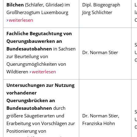
Bilchen
(Schläfer, Gliridae) im
Dipl. Biogeograph
L
Großherzogtum Luxembourg
Jörg Schlichter
l
weiterlesen
Fachliche Begutachtung von
Querungsbauwerken an
S
Bundesautobahnen
in Sachsen
Dr. Norman Stier
U
zur Beurteilung von
G
Querungsmöglichkeiten von
Wildtieren
weiterlesen
Untersuchungen zur Nutzung
vorhandener
Querungsbrücken an
Bundesautobahnen
durch
S
größere Säugetierarten und
Dr. Norman Stier,
U
Erarbeitung von Vorschlägen zur
Franziska Höhn
G
Positionierung von