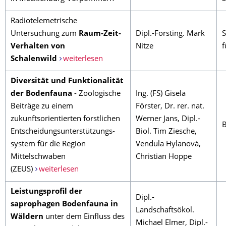
Radiotelemetrische
Untersuchung zum
Raum-Zeit-
Dipl.-Forsting. Mark
S
Verhalten von
Nitze
f
Schalenwild
weiterlesen
Diversität und Funktionalität
der Bodenfauna
- Zoologische
Ing. (FS) Gisela
Beiträge zu einem
Förster, Dr. rer. nat.
zukunftsorientierten forstlichen
Werner Jans, Dipl.-
Entscheidungsunterstützungs-
Biol. Tim Ziesche,
system für die Region
Vendula Hylanová,
Mittelschwaben
Christian Hoppe
(ZEUS)
weiterlesen
Leistungsprofil der
Dipl.-
saprophagen Bodenfauna in
Landschaftsökol.
Wäldern
unter dem Einfluss des
Michael Elmer, Dipl.-