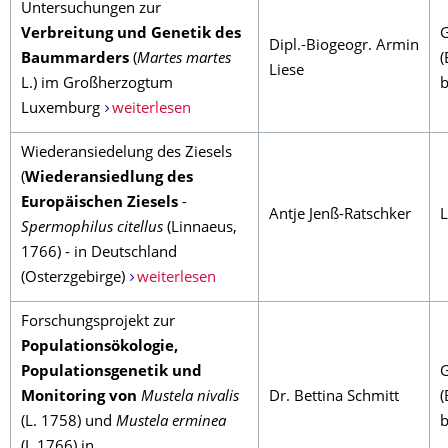
Untersuchungen zur
Verbreitung und Genetik des
Dipl.-Biogeogr. Armin
Baummarders
(
Martes martes
(
Liese
L.) im Großherzogtum
b
Luxemburg
weiterlesen
Wiederansiedelung des Ziesels
(
Wiederansiedlung des
Europäischen Ziesels
-
Antje Jenß-Ratschker
Spermophilus citellus
(Linnaeus,
1766) - in Deutschland
(Osterzgebirge)
weiterlesen
Forschungsprojekt zur
Populationsökologie,
Populationsgenetik und
Monitoring von
Mustela nivalis
Dr. Bettina Schmitt
(
(L. 1758) und
Mustela erminea
b
(L.1766) in