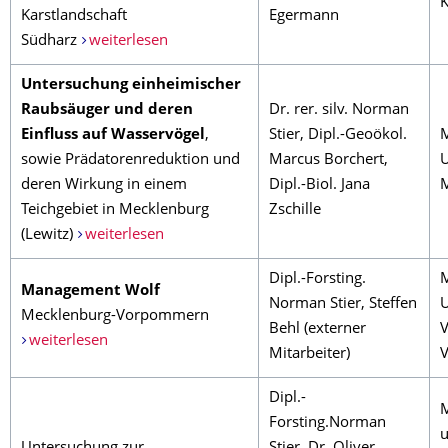
K
Karstlandschaft
Egermann
Südharz
weiterlesen
Untersuchung einheimischer
Raubsäuger und deren
Dr. rer. silv. Norman
Einfluss auf Wasservögel
,
Stier, Dipl.-Geoökol.
M
sowie Prädatorenreduktion und
Marcus Borchert,
U
deren Wirkung in einem
Dipl.-Biol. Jana
Teichgebiet in Mecklenburg
Zschille
(Lewitz)
weiterlesen
Dipl.-Forsting.
M
Management Wolf
Norman Stier, Steffen
Mecklenburg-Vorpommern
Behl (externer
V
weiterlesen
Mitarbeiter)
Dipl.-
M
Forsting.Norman
u