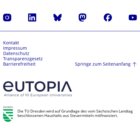
Instagram
LinkedIn
Bluesky
Mastodon
Facebook
Yout
Kontakt
Impressum
Datenschutz
Transparenzgesetz
Springe zum Seitenanfang
Barrierefreiheit
Die TU Dresden wird auf Grundlage des vom Sächsischen Landtag
beschlossenen Haushalts aus Steuermitteln mitfinanziert.