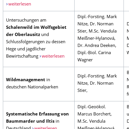
weiterlesen
Dipl.-Forsting. Mark
Untersuchungen am
Nitze, Dr. Norman
D
Schalenwild im Wolfsgebiet
Stier, M.Sc. Vendula
N
der Oberlausitz
und
Meißner-Hylanová,
M
Schlussfolgerungen zu dessen
Dr. Andrea Deeken,
D
Hege und jagdlicher
Dipl.-Biol. Carina
Bewirtschaftung
weiterlesen
Wagner
B
Dipl.-Forsting. Mark
Wildmanagement
in
N
Nitze, Dr. Norman
deutschen Nationalparken
R
Stier,
f
Dipl.-Geoökol.
B
Systematische Erfassung von
Marcus Borchert,
u
Baummarder und Iltis
in
M.Sc. Vendula
D
Deutschland
weiterlesen
Meißner-Hylanová,
e