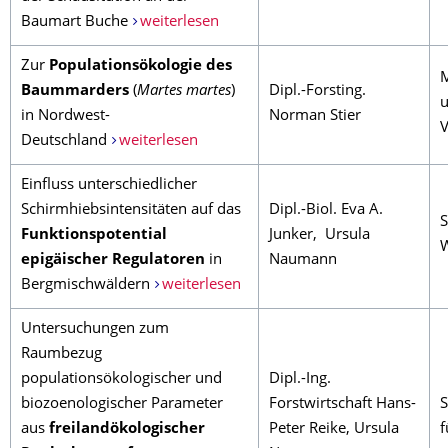
Baumart Buche
weiterlesen
Zur
Populationsökologie des
M
Baummarders
(
Martes martes
)
Dipl.-Forsting.
u
in Nordwest-
Norman Stier
Deutschland
weiterlesen
Einfluss unterschiedlicher
Schirmhiebsintensitäten auf das
Dipl.-Biol. Eva A.
S
Funktionspotential
Junker, Ursula
W
epigäischer Regulatoren
in
Naumann
Bergmischwäldern
weiterlesen
Untersuchungen zum
Raumbezug
populationsökologischer und
Dipl.-Ing.
biozoenologischer Parameter
Forstwirtschaft Hans-
S
aus
freilandökologischer
Peter Reike, Ursula
f