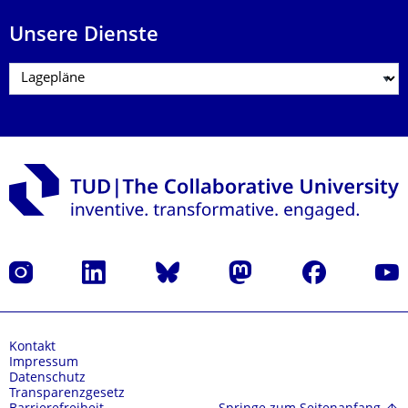
Unsere Dienste
Instagram
LinkedIn
Bluesky
Mastodon
Facebook
Yout
Kontakt
Impressum
Datenschutz
Transparenzgesetz