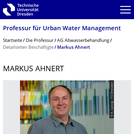
Zur Hauptnavigation springen
Zur Suche springen
Zum Inhalt springen
Professur für Urban Water Management
Breadcrumb-Menü
Startseite
Die Professur
AG Abwasserbehandlung
Detailseiten Beschäftigte
Markus Ahnert
MARKUS AHNERT
© K. Lassig - TU Dresden