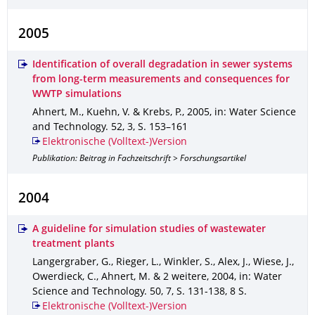
2005
Identification of overall degradation in sewer systems
from long-term measurements and consequences for
WWTP simulations
Ahnert, M., Kuehn, V. & Krebs, P.
,
2005
,
in: Water Science
and Technology
.
52
,
3
,
S. 153–161
Elektronische (Volltext-)Version
Publikation: Beitrag in Fachzeitschrift > Forschungsartikel
2004
A guideline for simulation studies of wastewater
treatment plants
Langergraber, G., Rieger, L., Winkler, S., Alex, J., Wiese, J.,
Owerdieck, C., Ahnert, M. & 2 weitere
,
2004
,
in: Water
Science and Technology
.
50
,
7
,
S. 131-138
,
8 S.
Elektronische (Volltext-)Version