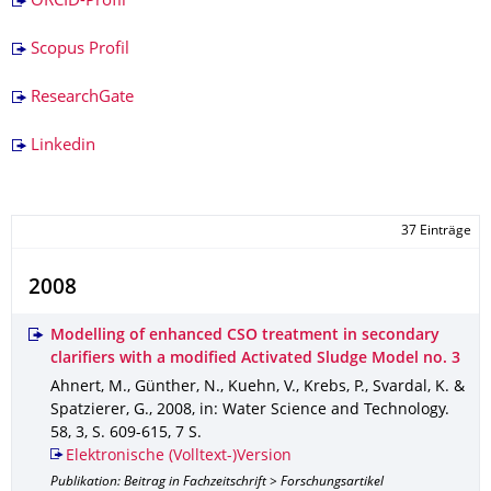
ORCID-Profil
Scopus Profil
ResearchGate
Linkedin
37 Einträge
2008
Modelling of enhanced CSO treatment in secondary
clarifiers with a modified Activated Sludge Model no. 3
Ahnert, M., Günther, N., Kuehn, V., Krebs, P., Svardal, K. &
Spatzierer, G.
,
2008
,
in: Water Science and Technology
.
58
,
3
,
S. 609-615
,
7 S.
Elektronische (Volltext-)Version
Publikation: Beitrag in Fachzeitschrift > Forschungsartikel