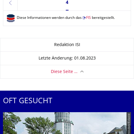
Seite 4, aktuell ausgewählt
4
zurück
Diese Informationen werden durch das
FIS
bereitgestellt.
Zu dieser Seite
Redaktion ISI
Letzte Änderung: 01.08.2023
Diese Seite …
OFT GESUCHT
© TU Dresden/Eckold