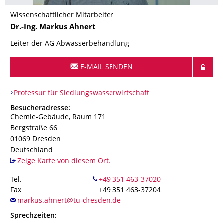
Wissenschaftlicher Mitarbeiter
Name
Dr.-Ing.
Markus
Ahnert
Leiter der AG Abwasserbehandlung
E-MAIL SENDEN
Organisationsname
Professur für Siedlungswasserwirtschaft
Professur für Siedlungswasserwirtschaft
Adresse
Besucheradresse:
Chemie-Gebäude, Raum 171
Bergstraße 66
01069
Dresden
Deutschland
Zeige Karte von diesem Ort.
Tel.
Fax
+49 351 463-37204
Sprechzeiten: