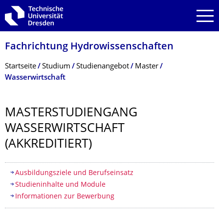
Zur Hauptnavigation springen
Zur Suche springen
Zum Inhalt springen
Fachrichtung Hydrowissenschaf­ten
Breadcrumb-Menü
Startseite
Studium
Studienangebot
Master
Wasserwirtschaft
MASTERSTUDIEN­GANG
WASSERWIRT­SCHAFT
(AKKREDITIERT)
Inhaltsverzeichnis
Ausbildungsziele und Berufseinsatz
Studieninhalte und Module
Informationen zur Bewerbung