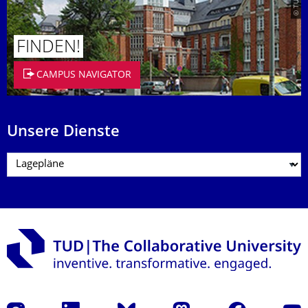
FINDEN!
CAMPUS NAVIGATOR
Unsere Dienste
Instagram
LinkedIn
Bluesky
Mastodon
Facebook
Yout