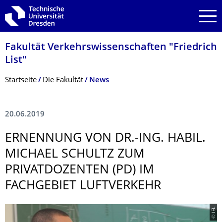
Zur Hauptnavigation springen
Zur Suche springen
Zum Inhalt springen
Fakultät Verkehrswissen­schaften "Friedrich
List"
Breadcrumb-Menü
Startseite
Die Fakultät
News
20.06.2019
ERNENNUNG VON DR.-ING. HABIL.
MICHAEL SCHULTZ ZUM
PRIVATDOZENTEN (PD) IM
FACHGEBIET LUFTVERKEHR
© IFL