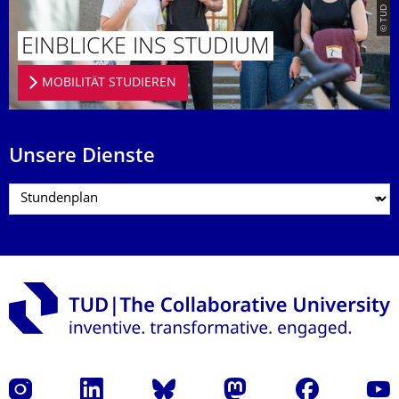
EINBLICKE INS STUDIUM
MOBILITÄT STUDIEREN
Unsere Dienste
Instagram
LinkedIn
Bluesky
Mastodon
Facebook
Yout