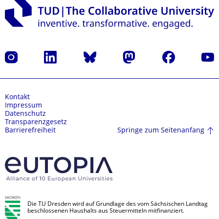
Instagram
LinkedIn
Bluesky
Mastodon
Facebook
Yout
Kontakt
Impressum
Datenschutz
Transparenzgesetz
Springe zum Seitenanfang
Barrierefreiheit
Die TU Dresden wird auf Grundlage des vom Sächsischen Landtag
beschlossenen Haushalts aus Steuermitteln mitfinanziert.