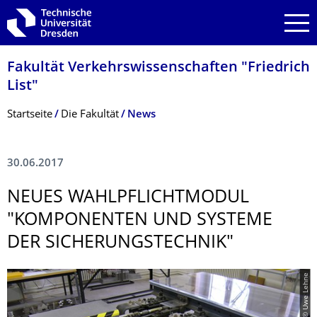
Zur Hauptnavigation springen
Zur Suche springen
Zum Inhalt springen
Fakultät Verkehrswissen­schaften "Friedrich
List"
Breadcrumb-Menü
Startseite
Die Fakultät
News
30.06.2017
NEUES WAHLPFLICHTMO­DUL
"KOMPONENTEN UND SYSTEME
DER SICHERUNGSTECH­NIK"
© Uwe Lehne