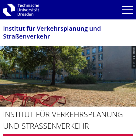
Zur Hauptnavigation springen
Zur Suche springen
Zum Inhalt springen
Institut für Verkehrsplanung und
Straßenverkehr
© Nils Eisfeld
INSTITUT FÜR VERKEHRSPLA­NUNG
UND STRASSENVER­KEHR