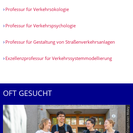
Professur für Verkehrsökologie
Professur für Verkehrspsycho­logie
Professur für Gestaltung von Straßenverkehrs­anlagen
Exzellenzprofessur für Verkehrssystemmodellierung
OFT GESUCHT
© TUD | Crispin-Iven Mokry