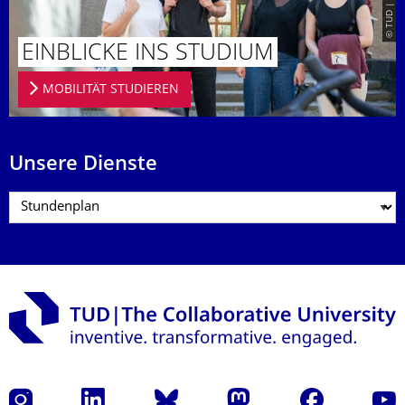
EINBLICKE INS STUDIUM
MOBILITÄT STUDIEREN
Unsere Dienste
Instagram
LinkedIn
Bluesky
Mastodon
Facebook
Yout