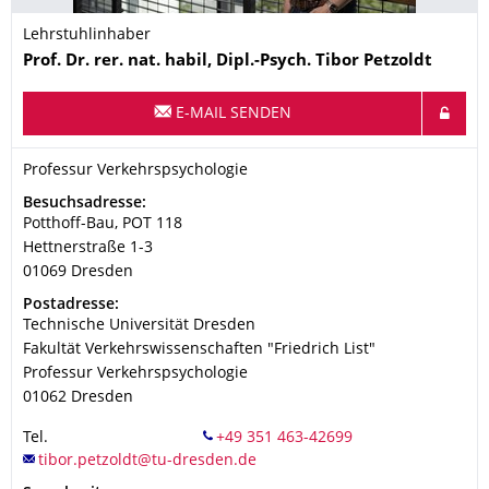
Lehrstuhlinhaber
Name
Prof. Dr. rer. nat. habil, Dipl.-Psych.
Tibor
Petzoldt
E-MAIL SENDEN
Organisationsname
Professur Verkehrspsychologie
Professur Verkehrspsychologie
Adresse
Besuchsadresse:
Potthoff-Bau, POT 118
Hettnerstraße 1-3
01069
Dresden
Adresse
Postadresse:
Technische Universität Dresden
Fakultät Verkehrswissenschaften "Friedrich List"
Professur Verkehrspsychologie
01062
Dresden
Tel.