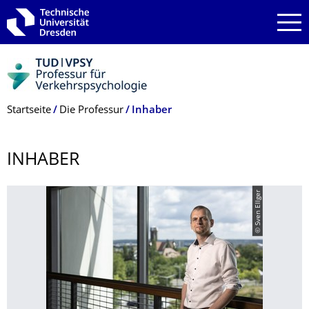
Zur Hauptnavigation springen
Zur Suche springen
Zum Inhalt springen
Breadcrumb-Menü
Startseite
Die Professur
Inhaber
INHABER
© Sven Ellger