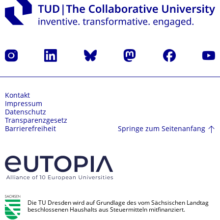
Instagram
LinkedIn
Bluesky
Mastodon
Facebook
Yout
Kontakt
Impressum
Datenschutz
Transparenzgesetz
Springe zum Seitenanfang
Barrierefreiheit
Die TU Dresden wird auf Grundlage des vom Sächsischen Landtag
beschlossenen Haushalts aus Steuermitteln mitfinanziert.