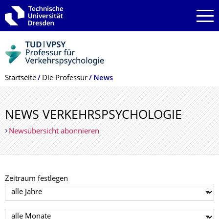
Zur Hauptnavigation springen
Zur Suche springen
Zum Inhalt springen
Breadcrumb-Menü
Startseite
Die Professur
News
NEWS VERKEHRSPSYCHO­LOGIE
Newsübersicht abonnieren
Zeitraum festlegen
Jahr auswählen
Monat auswählen