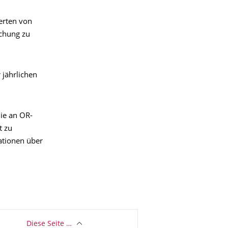
erten von
schung zu
 jährlichen
ie an OR-
t zu
tionen über
Diese Seite …