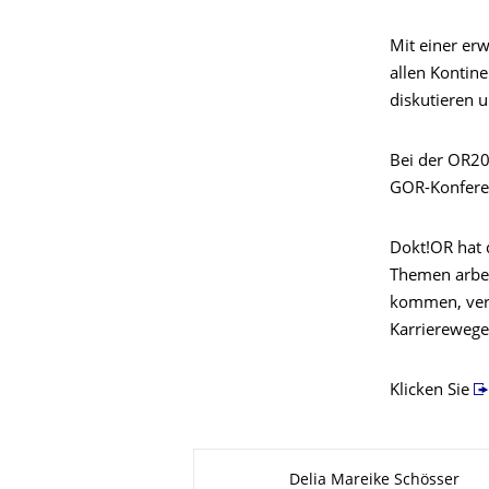
Mit einer er
allen Kontin
diskutieren 
Bei der OR20
GOR-Konferen
Dokt!OR hat 
Themen arbei
kommen,
ver
Karriereweg
Klicken Sie
Zu dieser Seite
Delia Mareike Schösser