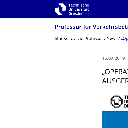
Zur Hauptnavigation springen
Zur Suche springen
Zum Inhalt springen
Professur für Verkehrsbetr
Breadcrumb-Menü
Startseite
Die Professur
News
16.07.2019
„OPERA
AUSGER