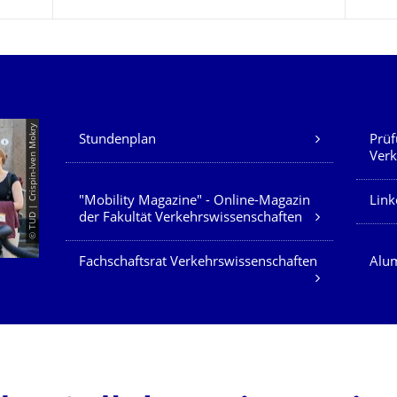
Unsere Dienste
© TUD | Crispin-Iven Mokry
Stundenplan
Prüf
Verk
"Mobility Magazine" - Online-Magazin
Link
der Fakultät Verkehrswissenschaften
Fachschaftsrat Verkehrswissenschaften
Alum