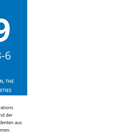
rations
und der
udenten aus
hmen.