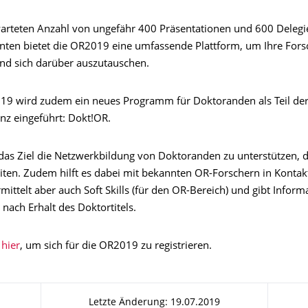
warteten Anzahl von ungefähr 400 Präsentationen und 600 Delegi
enten bietet die OR2019 eine umfassende Plattform, um Ihre For
und
sich darüber
auszutauschen.
19 wird zudem ein neues Programm für Doktoranden als Teil der
z eingeführt: Dokt!OR.
das Ziel die Netzwerkbildung von Doktoranden zu unterstützen, d
ten. Zudem hilft es dabei mit bekannten OR-Forschern in Kontak
mittelt
aber auch Soft Skills
(
für
den
OR
-Bereich)
und
gibt
Informa
e
nach Erhalt des
Doktortitel
s
.
hier
, um sich für die OR2019 zu registrieren.
Letzte Änderung: 19.07.2019