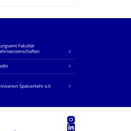
ungsamt Fakultät
ehrswissenschaften
edIn
niverein Spätverkehr e.V.
Instagram
LinkedIn