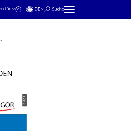
en für
DE
Suche
esden ausgerichtet, 3. – 6. September
SDEN
© GOR