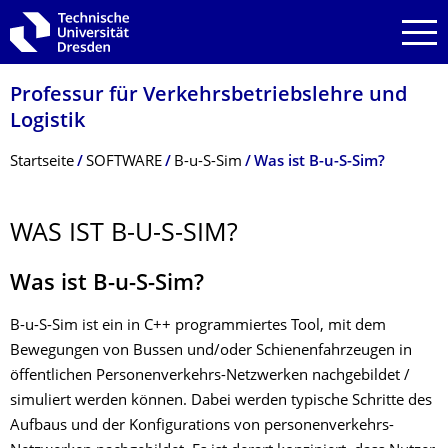
Zur Hauptnavigation springen
Zur Suche springen
Zum Inhalt springen
Professur für Verkehrsbetriebs­lehre und
Logistik
Breadcrumb-Menü
Startseite
SOFTWARE
B-u-S-Sim
Was ist B-u-S-Sim?
WAS IST B-U-S-SIM?
​Was ist B-u-S-Sim?
B-u-S-Sim ist ein in C++ programmiertes Tool, mit dem
Bewegungen von Bussen und/oder Schienenfahrzeugen in
öffentlichen Personenverkehrs-Netzwerken nachgebildet /
simuliert werden können. Dabei werden typische Schritte des
Aufbaus und der Konfigurations von personenverkehrs-