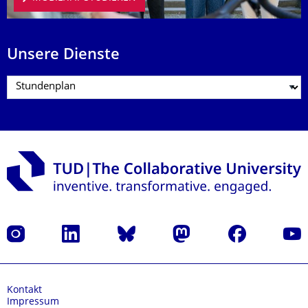
Unsere Dienste
Instagram
LinkedIn
Bluesky
Mastodon
Facebook
Yout
Kontakt
Impressum