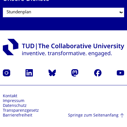
Instagram
LinkedIn
Bluesky
Mastodon
Facebook
Yout
Kontakt
Impressum
Datenschutz
Transparenzgesetz
Springe zum Seitenanfang
Barrierefreiheit