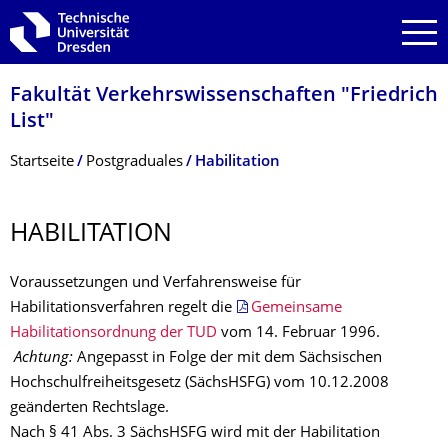
Zur Hauptnavigation springen
Zur Suche springen
Zum Inhalt springen
Fakultät Verkehrswissen­schaften "Friedrich
List"
Breadcrumb-Menü
Startseite
Postgraduales
Habilitation
HABILITATION
Voraussetzungen und Verfahrensweise für
Habilitationsverfahren regelt die
Gemeinsame
Habilitationsordnung der TUD
vom 14. Februar 1996.
Achtung:
Angepasst in Folge der mit dem Sächsischen
Hochschulfreiheitsgesetz (SächsHSFG) vom 10.12.2008
geänderten Rechtslage.
Nach § 41 Abs. 3 SächsHSFG wird mit der Habilitation