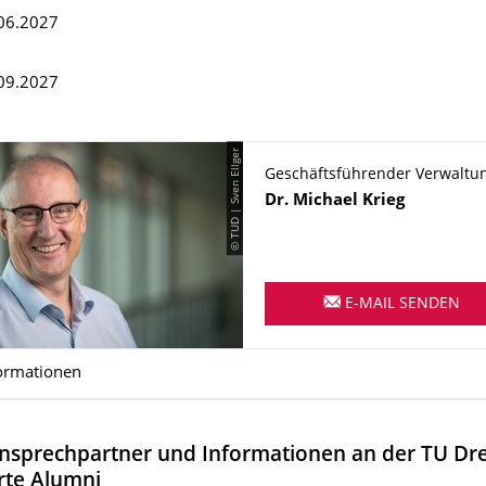
.06.2027
.09.2027
© TUD | Sven Ellger
Geschäftsführender Verwaltun
Name
Dr.
Michael
Krieg
E-MAIL SENDEN
ormationen
nsprechpartner und Informationen an der TU Dr
erte Alumni