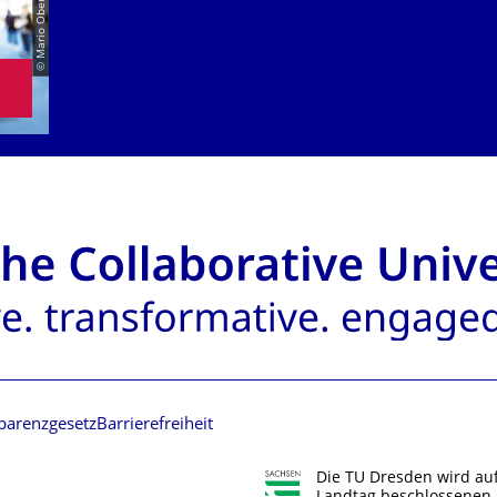
© Mario Oberländer
parenzgesetz
Barrierefreiheit
Die TU Dresden wird au