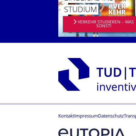
STUDIUM
VERKEHR STUDIEREN – WAS
SONST!
Kontakt
Impressum
Datenschutz
Trans