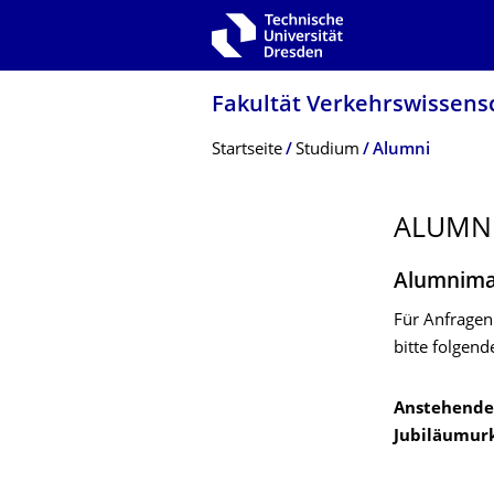
Zur Hauptnavigation springen
Zur Suche springen
Zum Inhalt springen
Fakultät Verkehrswissen­sc
Breadcrumb-Menü
Startseite
Studium
Alumni
ALUMN
Alumnima
Für Anfragen
bitte folgen
Anstehende 
Jubiläumur