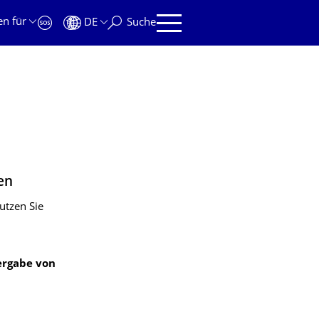
en für
DE
Suche
en
utzen Sie
ergabe von