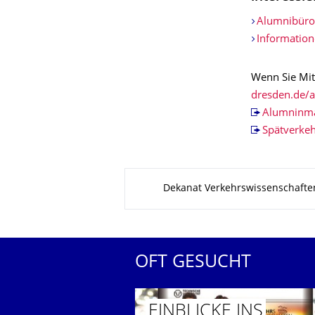
Alumnibüro
Information
Wenn Sie Mit
dresden.de/
Alumninma
Spätverkeh
Zu dieser Seite
Dekanat Verkehrswissenschafte
OFT GESUCHT
EINBLICKE INS