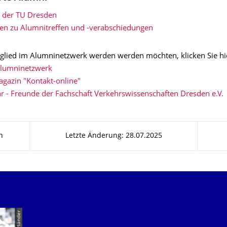
 der TU Dresden
en zu Alumnitreffen und -verabschiedungen
glied im Alumninetzwerk werden werden möchten, klicken Sie hi
alumninetzwerk
gazin "Kontakt-online"
r - Freunde der Fachschaft Verkehrswissenschaften Dresden e.V.
n
Letzte Änderung: 28.07.2025