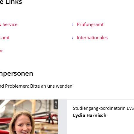
he Links
 Service
Prüfungsamt
samt
Internationales
hr
hpersonen
nd Problemen: Bitte an uns wenden!
© EB
Studiengangkoordinatorin EVS
Name
Lydia
Harnisch