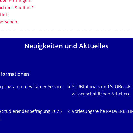
 den Prüfungen?
nd ums Studium?
 Links
personen
Neuigkeiten und Aktuelles
nformationen
rprogramm des Career Service
SLUBtutorials und SLUBcasts
wissenschaftlichen Arbeiten
e Studierendenbe­fragung 2025
Vorlesungsreihe RADVERKEH
t