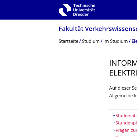
Zur Hauptnavigation springen
Zur Suche springen
Zum Inhalt springen
Fakultät Verkehrswissen­sc
Breadcrumb-Menü
Startseite
Studium
Im Studium
El
INFOR
ELEKTR
Auf dieser Se
Allgemeine 
Inhaltsv
Studienab
Stundenp
Fragen zu