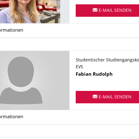
E-MAIL SENDEN
ormationen
Studentischer Studiengangsko
EVS
Name
Fabian
Rudolph
E-MAIL SENDEN
ormationen