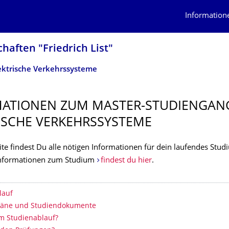
Information
haften "Friedrich List"
ektrische Verkehrssysteme
MATIONEN ZUM MASTER-STUDIENGAN
ISCHE VERKEHRSSYSTEME
ite findest Du alle nötigen Informationen für dein laufendes Stud
Informationen zum Studium
findest du hier
.
erzeichnis
lauf
läne und Studiendokumente
m Studienablauf?