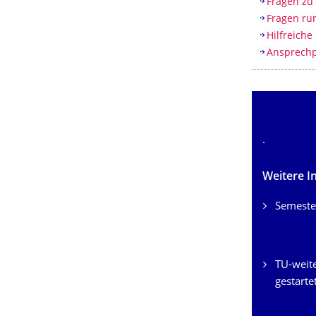
Fragen zu
Fragen ru
Hilfreiche
Ansprech
.
Weitere I
Semeste
TU-weit
gestarte