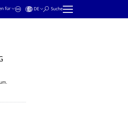
en für
DE
Suche
G
ium.