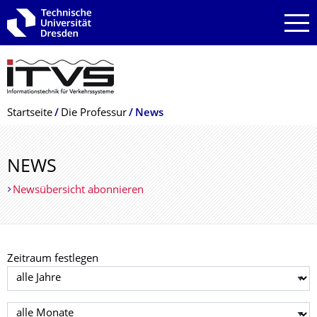
Zur Hauptnavigation springen
Zur Suche springen
Zum Inhalt springen
Breadcrumb-Menü
Startseite
Die Professur
News
NEWS
Newsübersicht abonnieren
Zeitraum festlegen
Jahr auswählen
Monat auswählen