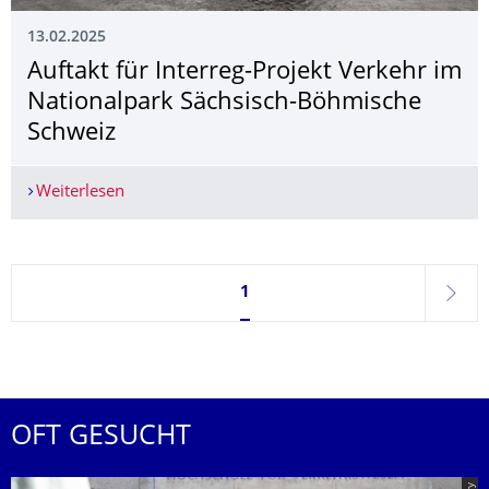
13.02.2025
Auftakt für Interreg-Projekt Verkehr im
Nationalpark Sächsisch-Böhmische
Schweiz
Weiterlesen
Auftakt für Interreg-Projekt Verkehr im Nation
Seite 1, aktuell ausgewählt
1
weite
OFT GESUCHT