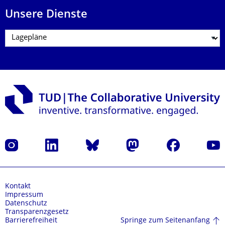
Unsere Dienste
Instagram
LinkedIn
Bluesky
Mastodon
Facebook
Yout
Kontakt
Impressum
Datenschutz
Transparenzgesetz
Springe zum Seitenanfang
Barrierefreiheit