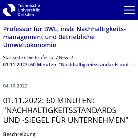
Zur Hauptnavigation springen
Zur Suche springen
Zum Inhalt springen
Professur für BWL, insb. Nachhaltigkeits­
management und Betriebliche
Umweltökonomie
Breadcrumb-Menü
Startseite
Die Professur
News
01.11.2022: 60 Minuten: "Nachhaltigkeitsstandards und -siegel für Unternehmen"
04.10.2022
01.11.2022: 60 MINUTEN:
"NACHHALTIG­KEITSSTANDARDS
UND -SIEGEL FÜR UNTERNEHMEN"
Beschreibung: