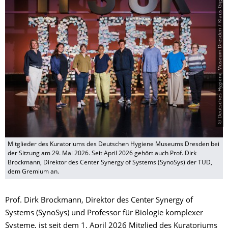
© Deutsches Hygiene Museum Dresden / Klaus Gigga
Mitglieder des Kuratoriums des Deutschen Hygiene Museums Dresden bei
der Sitzung am 29. Mai 2026. Seit April 2026 gehört auch Prof. Dirk
Brockmann, Direktor des Center Synergy of Systems (SynoSys) der TUD,
dem Gremium an.
Prof. Dirk Brockmann, Direktor des Center Synergy of
Systems (SynoSys) und Professor für Biologie komplexer
Systeme, ist seit dem 1. April 2026 Mitglied des Kuratoriums