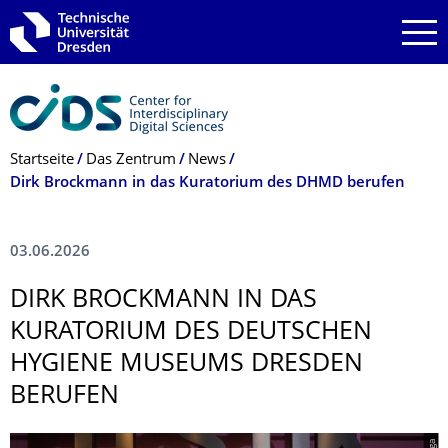
Zur Hauptnavigation springen
Zur Suche springen
Zum Inhalt springen
Breadcrumb-Menü
Startseite
Das Zentrum
News
Dirk Brockmann in das Kuratorium des DHMD berufen
03.06.2026
DIRK BROCKMANN IN DAS
KURATORIUM DES DEUTSCHEN
HYGIENE MUSEUMS DRESDEN
BERUFEN