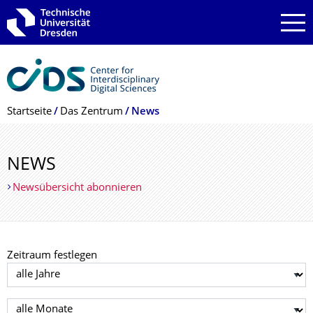
Zur Hauptnavigation springen
Zur Suche springen
Zum Inhalt springen
Breadcrumb-Menü
Startseite
Das Zentrum
News
NEWS
Newsübersicht abonnieren
Zeitraum festlegen
Jahr auswählen
Monat auswählen