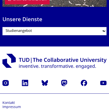
Unsere Dienste
Instagram
LinkedIn
Bluesky
Mastodon
Facebook
Yout
Kontakt
Impressum