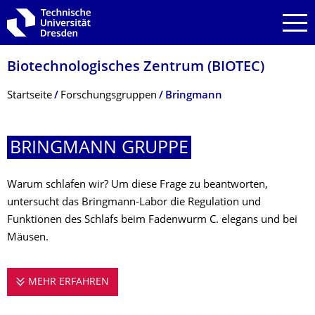
Zur Hauptnavigation springen
Zur Suche springen
Zum Inhalt springen
Biotechnologisches Zentrum (BIOTEC)
Breadcrumb-Menü
Startseite
Forschungsgruppen
Bringmann
BRINGMANN GRUPPE
Warum schlafen wir? Um diese Frage zu beantworten,
untersucht das Bringmann-Labor die Regulation und
Funktionen des Schlafs beim Fadenwurm C. elegans und bei
Mäusen.
MEHR ERFAHREN
BRINGMANN GRUPPE