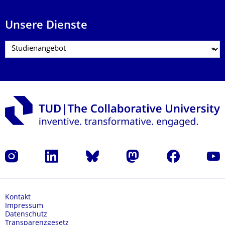
Unsere Dienste
Instagram
LinkedIn
Bluesky
Mastodon
Facebook
Yout
Kontakt
Impressum
Datenschutz
Transparenzgesetz