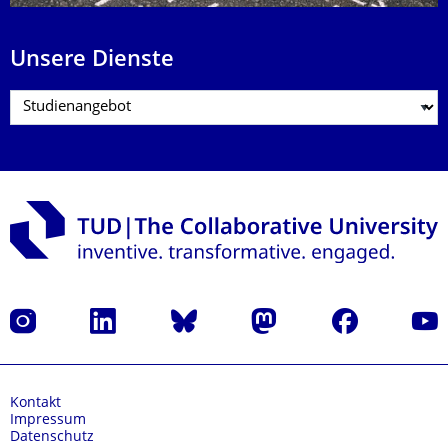
Unsere Dienste
Instagram
LinkedIn
Bluesky
Mastodon
Facebook
Yout
Kontakt
Impressum
Datenschutz