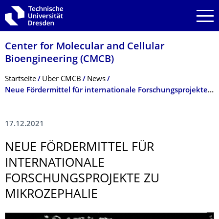
Zur Hauptnavigation springen
Zur Suche springen
Zum Inhalt springen
Center for Molecular and Cellular
Bioengineering (CMCB)
Breadcrumb-Menü
Startseite
Über CMCB
News
Neue Fördermittel für internationale Forschungsprojekte zu Mikrozephalie
17.12.2021
NEUE FÖRDERMITTEL FÜR
INTERNATIONALE
FORSCHUNGSPRO­JEKTE ZU
MIKROZEPHALIE