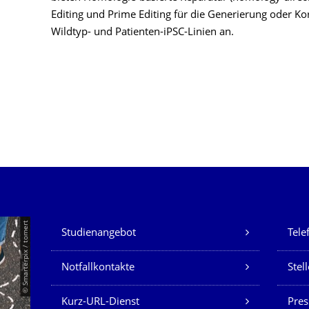
Editing und Prime Editing für die Generierung oder Ko
Wildtyp- und Patienten-iPSC-Linien an.
Unsere Dienste
© Smarterpix / tomert
Studienangebot
Tele
Notfallkontakte
Stel
Kurz-URL-Dienst
Pres