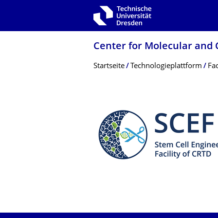
Zur Hauptnavigation springen
Zur Suche springen
Zum Inhalt springen
Center for Molecular and 
Breadcrumb-Menü
Startseite
Technologie­plattform
Fac