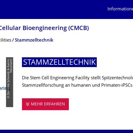
Information
Cellular Bioengineering (CMCB)
ilities
Stammzelltechnik
©
D
o
m
i
n
i
k
S
c
h
m
i
d
t
&
K
a
t
r
i
n
N
e
u
m
a
n
n
STAMMZELLTECH­NIK
Die Stem Cell Engineering Facility stellt Spitzentechno
Stammzellforschung an humanen und Primaten-iPSCs 
MEHR ERFAHREN
STAMMZELLTECHNIK