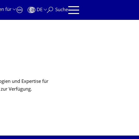
en für
DE
Suche
logien und Expertise für
zur Verfügung.