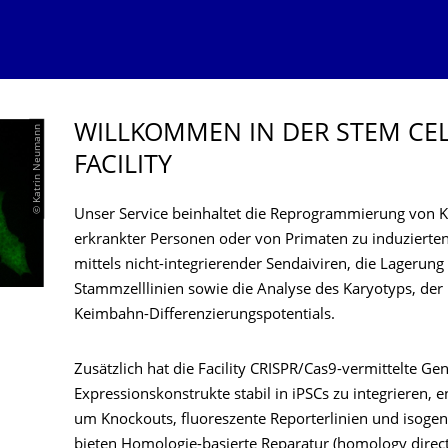
WILLKOMMEN IN DER STEM CEL
© Katrin Neumann
FACILITY
Unser Service beinhaltet die Reprogrammierung von K
erkrankter Personen oder von Primaten zu induzierten
mittels nicht-integrierender Sendaiviren, die Lagerung
Stammzelllinien sowie die Analyse des Karyotyps, der
Keimbahn-Differenzierungspotentials.
Zusätzlich hat die Facility CRISPR/Cas9-vermittelte Gen
Expressionskonstrukte stabil in iPSCs zu integrieren,
um Knockouts, fluoreszente Reporterlinien und isogene
bieten Homologie-basierte Reparatur (homology direct