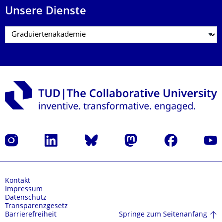
Unsere Dienste
Instagram
LinkedIn
Bluesky
Mastodon
Facebook
Yout
Kontakt
Impressum
Datenschutz
Transparenzgesetz
Springe zum Seitenanfang
Barrierefreiheit