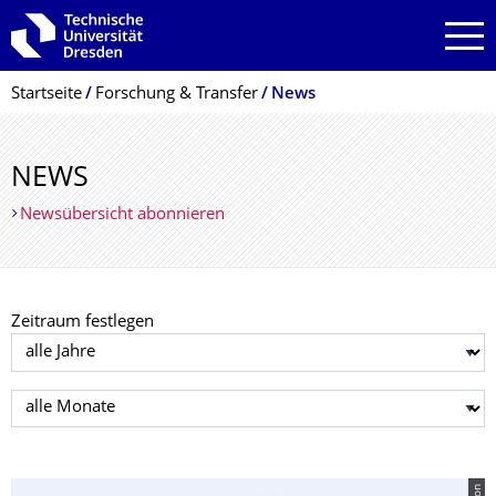
Zur Hauptnavigation springen
Zur Suche springen
Zum Inhalt springen
Breadcrumb-Menü
Startseite
Forschung & Transfer
News
NEWS
Newsübersicht abonnieren
Zeitraum festlegen
Jahr auswählen
Monat auswählen