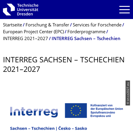
Zur Hauptnavigation springen
Zur Suche springen
Zum Inhalt springen
Breadcrumb-Menü
Startseite
Forschung & Transfer
Services für Forschende
European Project Center (EPC)
Förderprogramme
INTERREG 2021–2027
INTERREG Sachsen – Tschechien
INTERREG SACHSEN – TSCHECHIEN
2021–2027
© sn-cz2027.eu