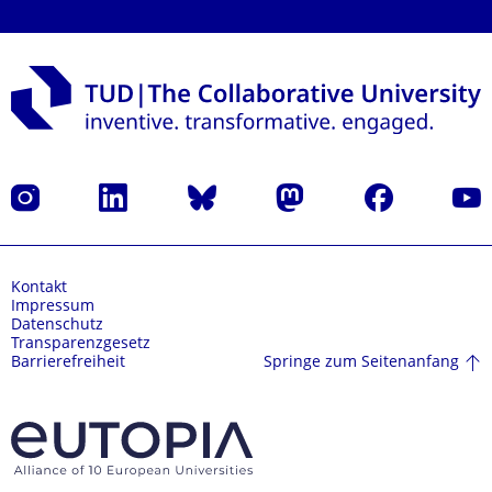
Instagram
LinkedIn
Bluesky
Mastodon
Facebook
Yout
Kontakt
Impressum
Datenschutz
Transparenzgesetz
Springe zum Seitenanfang
Barrierefreiheit