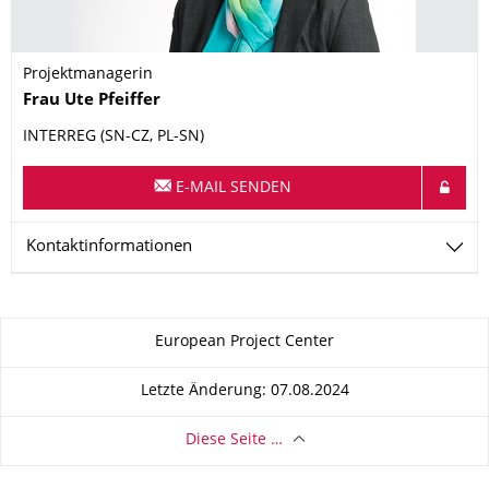
Projektmanagerin
Name
Frau
Ute
Pfeiffer
INTERREG (SN-CZ, PL-SN)
E-MAIL SENDEN
Kontaktinformationen
Zu dieser Seite
European Project Center
Letzte Änderung: 07.08.2024
Diese Seite …