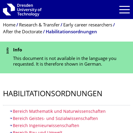
Skip to main navigation
Skip to search
Skip to content
Breadcrumb Menu
Home
Research & Transfer
Early career researchers
After the Doctorate
Habilitationsordnungen
Status Message
Info
This document is not available in the language you
requested. It is therefore shown in German.
HABILITATION­SORDNUNGEN
Table of contents
Bereich Mathematik und Naturwissenschaften
Bereich Geistes- und Sozialwissenschaften
Bereich Ingenieurwissenschaften