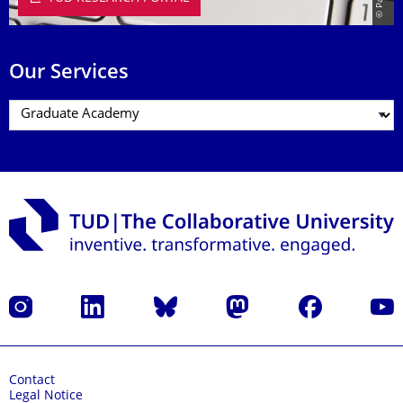
Our Services
Instagram
LinkedIn
Bluesky
Mastodon
Facebook
YouT
Contact
Legal Notice