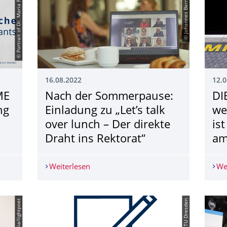
© Portrait of Dr. Maria Reiche
© Johannes Bernhardt
16.08.2022
12.0
ME
Nach der Sommerpause:
DI
ng
Einladung zu „Let’s talk
we
over lunch – Der direkte
is
Draht ins Rektorat“
am
E GRANTS | Unterstützung für ukrainische Postdoktorandinne
Weiterlesen
Nach der Sommerpause: Einladung zu „Le
We
© TU Dresden