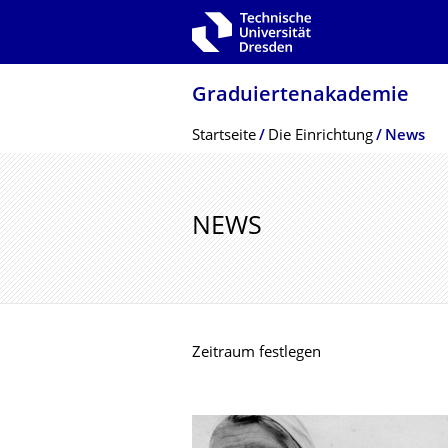
Zur Hauptnavigation springen
Zur Suche springen
Zum Inhalt springen
Graduiertenakade­mie
Breadcrumb-Menü
Startseite
Die Einrichtung
News
NEWS
Zeitraum festlegen