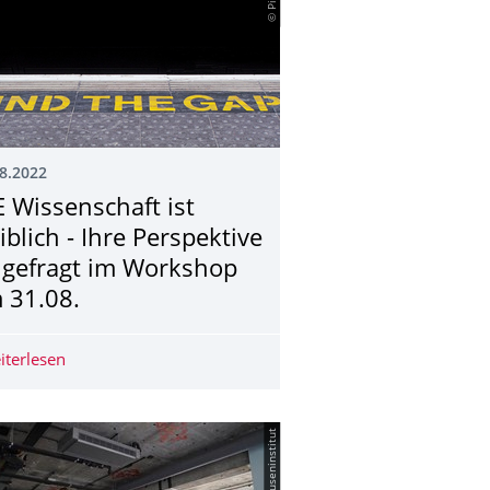
8.2022
E Wissenschaft ist
iblich - Ihre Perspektive
t gefragt im Workshop
 31.08.
n
t’s talk over lunch – Der direkte Draht ins Rektorat“
iterlesen
DIE Wissenschaft ist weiblich - Ihre Perspektive ist gef
© Barkhauseninstitut