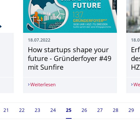
18.07.2022
18.0
How startups shape your
Er
future - Gründerfoyer #49
de
mit Sunfire
HZ
merpause!
Weiterlesen
How startups shape your future - Grün
We
21
22
23
24
Seite 25, aktuell ausgewählt
25
26
27
28
29