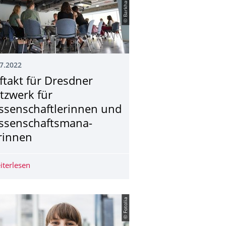
7.2022
ftakt für Dresdner
tzwerk für
ssenschaftlerin­nen und
ssenschaftsmana­
rinnen
gsprogramm ab 1. September
iterlesen
Auftakt für Dresdner Netzwerk für Wissenschaftlerinn
© Fotolia