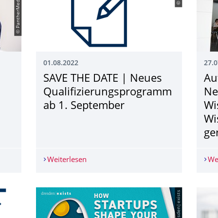
© PantherMedia/lightpoet
01.08.2022
27.0
SAVE THE DATE | Neues
Au
Qualifizierungs­programm
Ne
ab 1. September
Wi
Wi
ge
 - Workshop für Doktorandinnen
Weiterlesen
SAVE THE DATE | Neues Qualifizierun
We
© dresden|exists