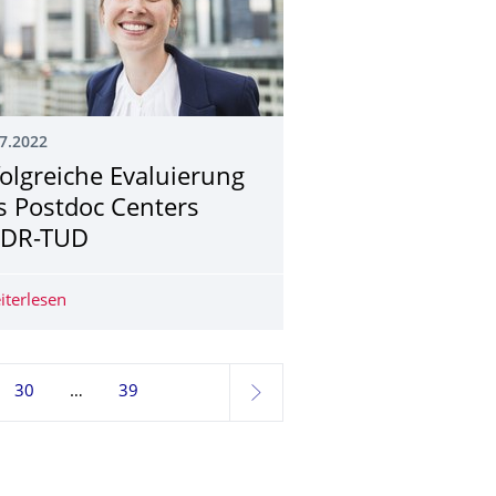
7.2022
folgreiche Evaluierung
s Postdoc Centers
DR-TUD
derfoyer #49 mit Sunfire
iterlesen
Erfolgreiche Evaluierung des Postdoc Centers HZDR-TUD
30
39
weiter