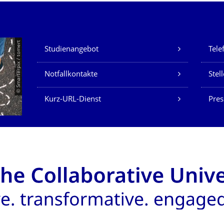
Unsere Dienste
© Smarterpix / tomert
Studienangebot
Tele
Notfallkontakte
Stel
Kurz-URL-Dienst
Pres