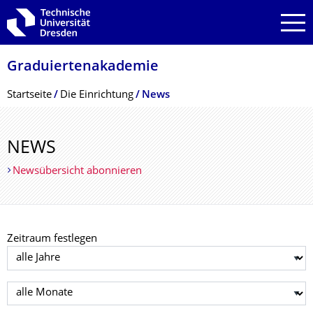
Zur Hauptnavigation springen
Zur Suche springen
Zum Inhalt springen
Graduiertenakade­mie
Breadcrumb-Menü
Startseite
Die Einrichtung
News
NEWS
Newsübersicht abonnieren
Zeitraum festlegen
Jahr auswählen
Monat auswählen