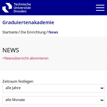
Zur Hauptnavigation springen
Zur Suche springen
Zum Inhalt springen
Graduiertenakade­mie
Breadcrumb-Menü
Startseite
Die Einrichtung
News
NEWS
Newsübersicht abonnieren
Zeitraum festlegen
Jahr auswählen
Monat auswählen