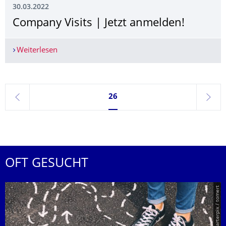
30.03.2022
Company Visits | Jetzt anmelden!
Weiterlesen
Company Visits | Jetzt anmelden!
Seite 26, aktuell ausgewählt
26
zurück
weite
OFT GESUCHT
© Smarterpix / tomert