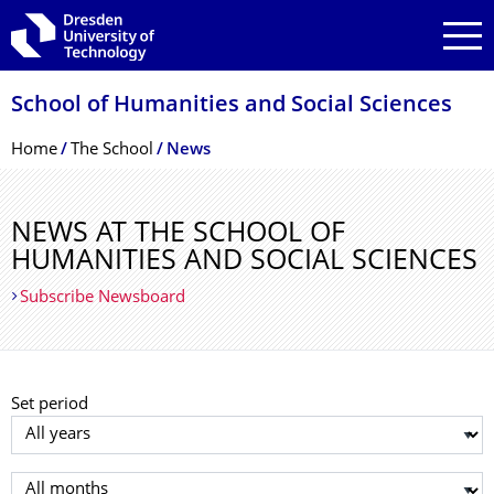
Skip to main navigation
Skip to search
Skip to content
School of Humanities and Social Sciences
Breadcrumb Menu
Home
The School
News
NEWS AT THE SCHOOL OF
HUMANITIES AND SOCIAL SCIENCES
Subscribe Newsboard
Set period
Select year
Select month