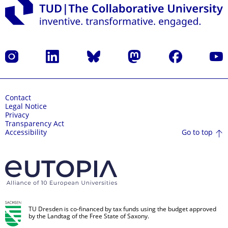
Instagram
LinkedIn
Bluesky
Mastodon
Facebook
YouT
Contact
Legal Notice
Privacy
Transparency Act
Go to top
Accessibility
TU Dresden is co-financed by tax funds using the budget approved
by the Landtag of the Free State of Saxony.