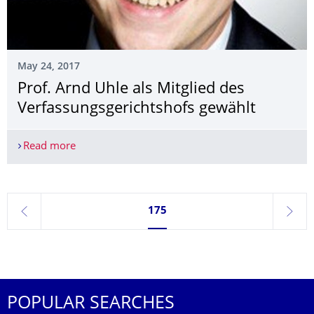
May 24, 2017
Prof. Arnd Uhle als Mitglied des
Verfassungsge­richtshofs gewählt
Read more
Prof. Arnd Uhle als Mitglied des Verfassungsge­ri
Currently on page 175
175
previous
next
POPULAR SEARCHES