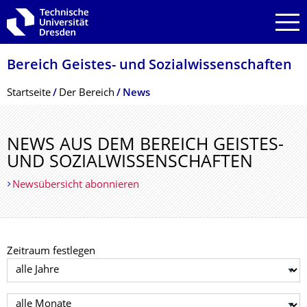
Zur Hauptnavigation springen
Zur Suche springen
Zum Inhalt springen
Bereich Geistes- und Sozialwissenschaf­ten
Breadcrumb-Menü
Startseite
Der Bereich
News
NEWS AUS DEM BEREICH GEISTES-
UND SOZIALWISSEN­SCHAFTEN
Newsübersicht abonnieren
Zeitraum festlegen
Jahr auswählen
Monat auswählen