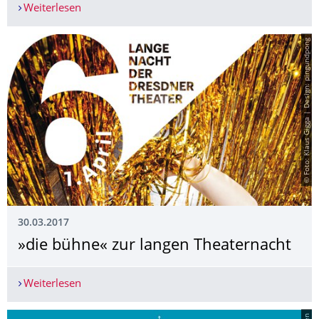
Weiterlesen
Sehen, denken, spielen
© Foto: Klaus Gigga | Design: pingundpong
30.03.2017
»die bühne« zur langen Theaternacht
Weiterlesen
»die bühne« zur langen Theaternacht