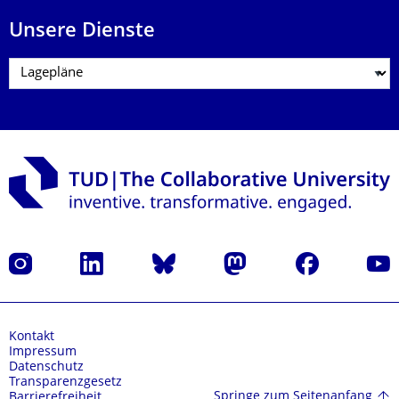
Unsere Dienste
Instagram
LinkedIn
Bluesky
Mastodon
Facebook
Yout
Kontakt
Impressum
Datenschutz
Transparenzgesetz
Springe zum Seitenanfang
Barrierefreiheit