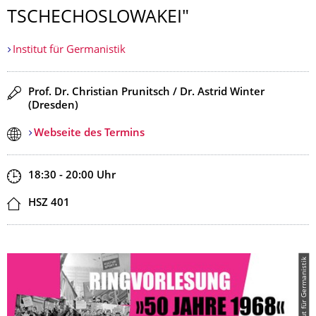
TSCHECHOSLOWA­KEI"
Institut für Germanistik
Redner
Prof. Dr. Christian Prunitsch / Dr. Astrid Winter
(Dresden)
Webseite des Termins
Zeit
18:30 - 20:00
Uhr
Ort
HSZ 401
© Institut für Germanistik