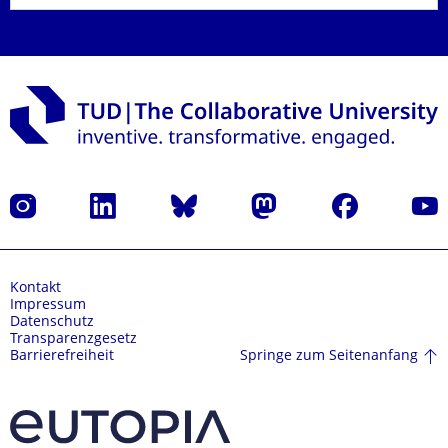
Instagram
LinkedIn
Bluesky
Mastodon
Facebook
Yout
Kontakt
Impressum
Datenschutz
Transparenzgesetz
Springe zum Seitenanfang
Barrierefreiheit