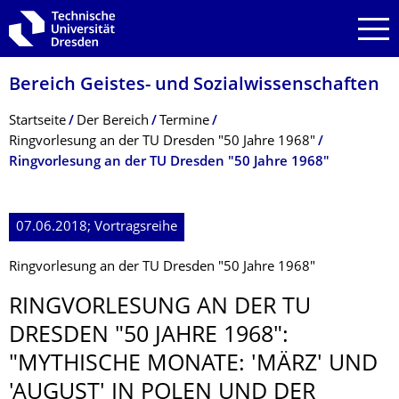
Zur Hauptnavigation springen
Zur Suche springen
Zum Inhalt springen
Bereich Geistes- und Sozialwissenschaf­ten
Breadcrumb-Menü
Startseite
Der Bereich
Termine
Ringvorlesung an der TU Dresden "50 Jahre 1968"
Ringvorlesung an der TU Dresden "50 Jahre 1968"
07.06.2018; Vortragsreihe
Ringvorlesung an der TU Dresden "50 Jahre 1968"
RINGVORLESUNG AN DER TU
DRESDEN "50 JAHRE 1968":
"MYTHISCHE MONATE: 'MÄRZ' UND
'AUGUST' IN POLEN UND DER