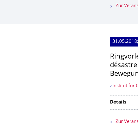
Zur Verans
31.05.2018;
Ringvorl
désastre 
Bewegung
Institut für
Details
Zur Verans