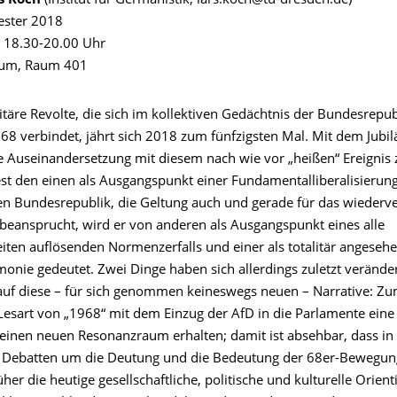
rs Koch
(Institut für Germanistik, lars.koch@tu-dresden.de)
ster 2018
 18.30-20.00 Uhr
rum, Raum 401
itäre Revolte, die sich im kollektiven Gedächtnis der Bundesrepub
968 verbindet, jährt sich 2018 zum fünfzigsten Mal. Mit dem Jubi
ve Auseinandersetzung mit diesem nach wie vor „heißen“ Ereignis 
test den einen als Ausgangspunkt einer Fundamentalliberalisierun
n Bundesrepublik, die Geltung auch und gerade für das wiederve
beansprucht, wird er von anderen als Ausgangspunkt eines alle
eiten auflösenden Normenzerfalls und einer als totalitär angeseh
onie gedeutet. Zwei Dinge haben sich allerdings zuletzt veränder
uf diese – für sich genommen keineswegs neuen – Narrative: Zu
e Lesart von „1968“ mit dem Einzug der AfD in die Parlamente ein
einen neuen Resonanzraum erhalten; damit ist absehbar, dass i
 Debatten um die Deutung und die Bedeutung der 68er-Bewegun
rüher die heutige gesellschaftliche, politische und kulturelle Orien