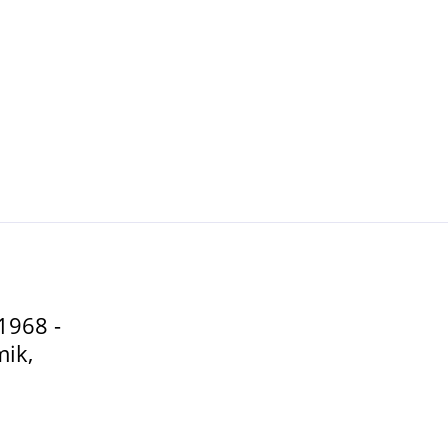
1968 -
ik,