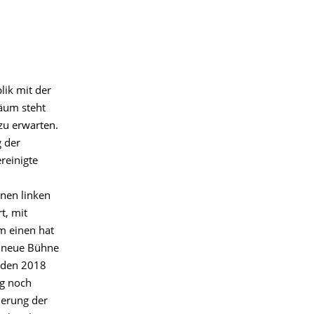
lik mit der
läum steht
zu erwarten.
g der
reinigte
enen linken
t, mit
m einen hat
e neue Bühne
n den 2018
g noch
tierung der