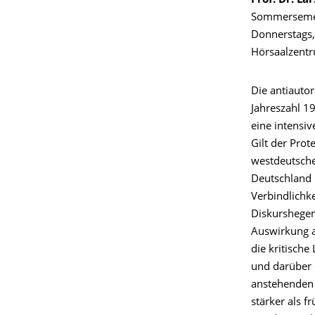
Prof. Dr. La
Sommerseme
Donnerstags,
Hörsaalzent
Die antiautor
Jahreszahl 1
eine intensi
Gilt der Pro
westdeutsche
Deutschland 
Verbindlichk
Diskurshegem
Auswirkung a
die kritisch
und darüber 
anstehenden
stärker als f