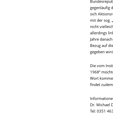
Bundesrepubl
gegenläufig d
sich Aktionsr
mit der sog. 
nicht viellei
allerdings li
Jahre danach 
Bezug auf di
gegeben wird
Die vom Insti
1968“ möchte
Wort kommen 
findet zudem 
Informationen
Dr. Michael 
Tel: 0351 46