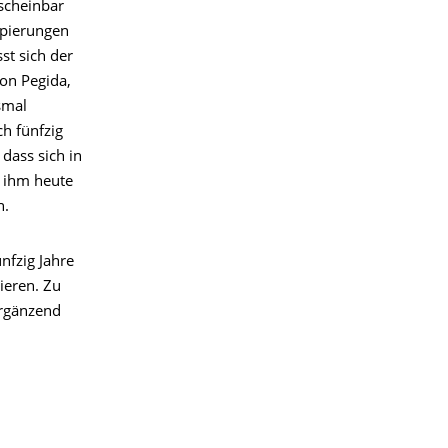
scheinbar
ppierungen
st sich der
von Pegida,
smal
ch fünfzig
 dass sich in
g ihm heute
n.
nfzig Jahre
ieren. Zu
Ergänzend