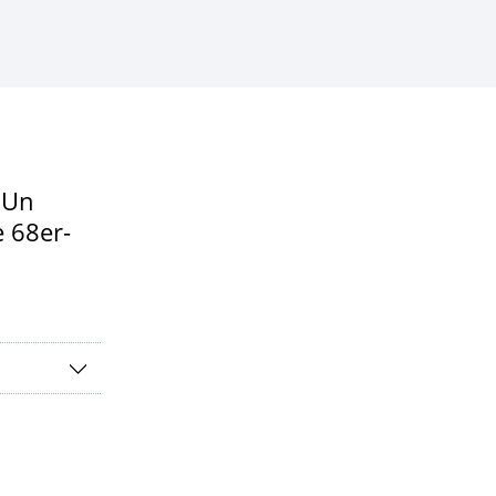
'Un
e 68er-