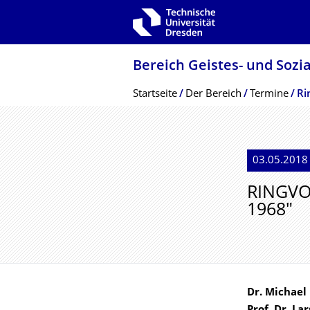
Zur Hauptnavigation springen
Zur Suche springen
Zum Inhalt springen
Bereich Geistes- und Sozi
Breadcrumb-Menü
Startseite
Der Bereich
Termine
Ri
03.05.2018 
RINGVO
1968"
Dr. Michael