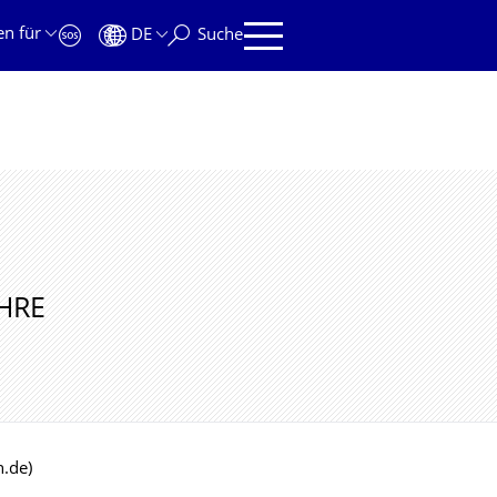
en für
DE
Suche
HRE
n.de)