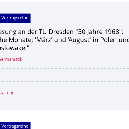
 Vortragsreihe
esung an der TU Dresden "50 Jahre 1968":
he Monate: 'März' und 'August' in Polen un
slowakei"
 Germanistik
taltung
 Vortragsreihe