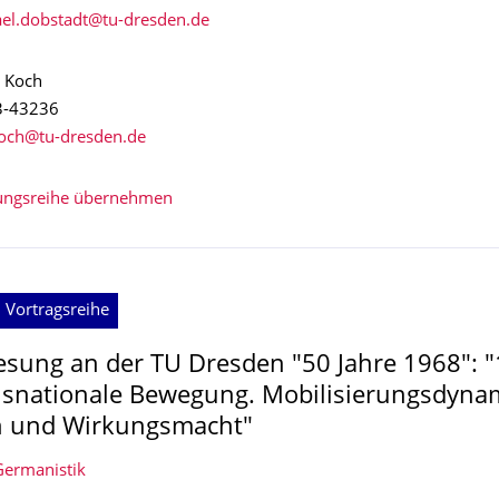
s Koch
3-43236
tungsreihe übernehmen
 Vortragsreihe
esung an der TU Dresden "50 Jahre 1968": "
nsnationale Bewegung. Mobilisierungsdynam
n und Wirkungsmacht"
 Germanistik