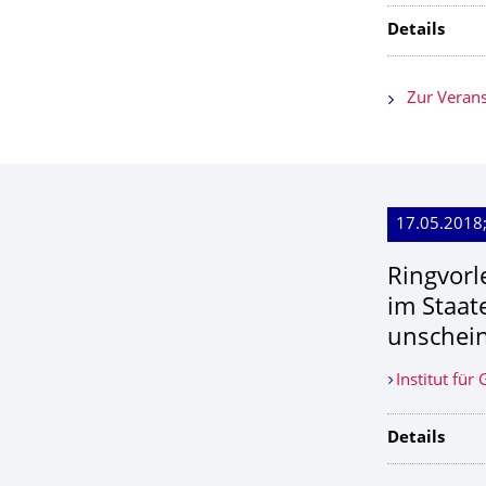
Details
Zur Verans
17.05.2018;
Ringvorl
im Staat
unschein
Institut für
Details