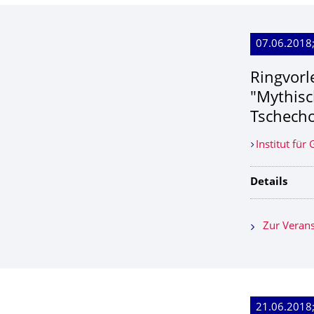
07.06.2018;
Ringvorl
"Mythisc
Tschecho
Institut für
Details
Zur Verans
21.06.2018;