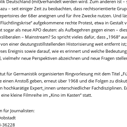
ik Deutschland (mit)verhandelt werden wird. Zum anderen ist – 
azu – seit einiger Zeit zu beobachten, dass rechtsorientierte Gru
epertoires der 68er aneignen und für ihre Zwecke nutzen. Und läs
„Flüchtlingskrise“ aufgekommene rechte Protest, etwa in Gestalt 
cht sogar als neue APO deuten: als Aufbegehren gegen einen – die
nksliberalen – Mainstream? So spricht vieles dafür, dass „1968“ au
von einer deutungsstillstellenden Historisierung weit entfernt ist;
eses Ereignis sowie darauf, wie es erinnert und welche Bedeutun
, vielmehr neue Perspektiven abzeichnen und neue Fragen stelle
tut für Germanistik organisierten Ringvorlesung mit dem Titel „Fü
 einen Anstoß geben, erneut über 1968 und die Folgen zu diskut
hochkarätige Expert_innen unterschiedlicher Fachdisziplinen. 
eine kleine Filmreihe im „Kino im Kasten“ statt.
 für Journalisten:
Dobstadt
3-36228