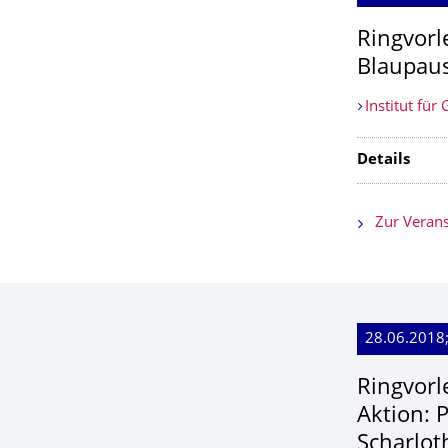
Ringvorl
Blaupaus
Institut für
Details
Zur Verans
28.06.2018;
Ringvorl
Aktion: 
Scharlot