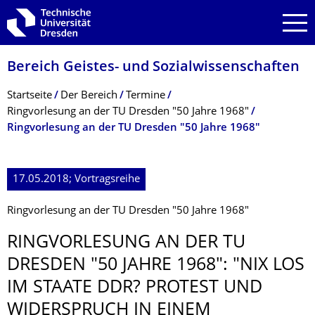
Zur Hauptnavigation springen
Zur Suche springen
Zum Inhalt springen
Bereich Geistes- und Sozialwissenschaf­ten
Breadcrumb-Menü
Startseite
Der Bereich
Termine
Ringvorlesung an der TU Dresden "50 Jahre 1968"
Ringvorlesung an der TU Dresden "50 Jahre 1968"
17.05.2018; Vortragsreihe
Ringvorlesung an der TU Dresden "50 Jahre 1968"
RINGVORLESUNG AN DER TU
DRESDEN "50 JAHRE 1968": "NIX LOS
IM STAATE DDR? PROTEST UND
WIDERSPRUCH IN EINEM