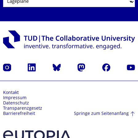
Instagram
LinkedIn
Bluesky
Mastodon
Facebook
Yout
Kontakt
Impressum
Datenschutz
Transparenzgesetz
Springe zum Seitenanfang
Barrierefreiheit