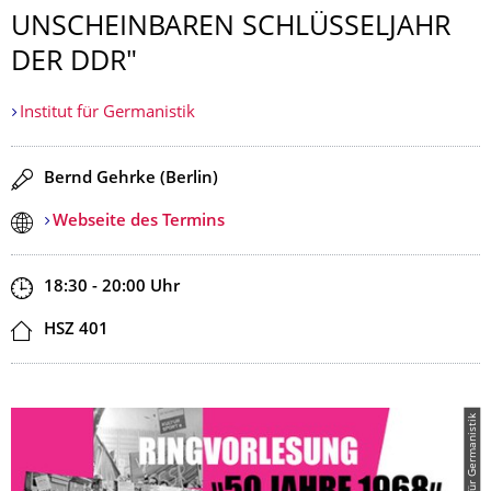
UNSCHEINBAREN SCHLÜSSELJAHR
DER DDR"
Institut für Germanistik
Redner
Bernd Gehrke (Berlin)
Webseite des Termins
Zeit
18:30 - 20:00
Uhr
Ort
HSZ 401
© Institut für Germanistik