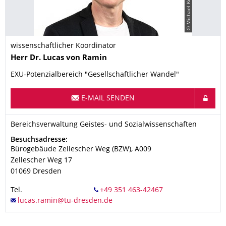
wissenschaftlicher Koordinator
Name
Herr
Dr.
Lucas
von Ramin
EXU-Potenzialbereich "Gesellschaftlicher Wandel"
E-MAIL SENDEN
Organisationsname
Bereichsverwaltung Geistes- und Sozialwissenschaften
Bereichsverwaltung Geistes- und Sozialwissenschaften
Adresse
Besuchsadresse:
Bürogebäude Zellescher Weg (BZW), A009
Zellescher Weg 17
01069
Dresden
Tel.