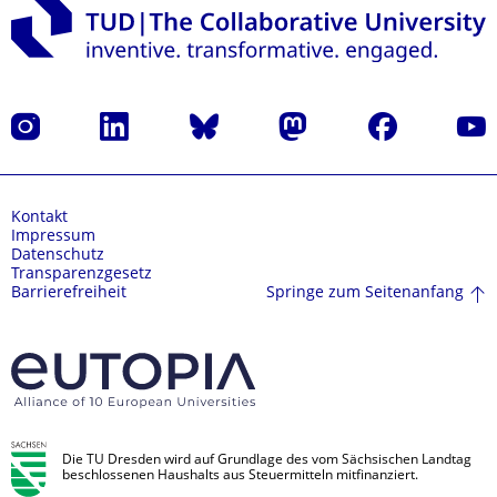
Instagram
LinkedIn
Bluesky
Mastodon
Facebook
Yout
Kontakt
Impressum
Datenschutz
Transparenzgesetz
Springe zum Seitenanfang
Barrierefreiheit
Die TU Dresden wird auf Grundlage des vom Sächsischen Landtag
beschlossenen Haushalts aus Steuermitteln mitfinanziert.