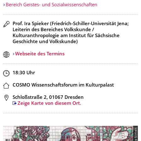
Bereich Geistes- und Sozialwissenschaften
Redner
Prof. Ira Spieker (Friedrich-Schiller-Universität Jena;
Leiterin des Bereiches Volkskunde /
Kulturanthropologie am Institut für Sächsische
Geschichte und Volkskunde)
Webseite des Termins
Zeit
18:30
Uhr
Ort
COSMO Wissenschaftsforum im Kulturpalast
Adresse
Schloßstraße 2, 01067 Dresden
Zeige Karte von diesem Ort.
© Jörg Blobelt