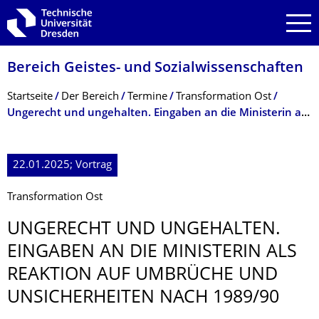
Zur Hauptnavigation springen
Zur Suche springen
Zum Inhalt springen
Bereich Geistes- und Sozialwissenschaf­ten
Breadcrumb-Menü
Startseite
Der Bereich
Termine
Transformation Ost
Ungerecht und ungehalten. Eingaben an die Ministerin als Reaktion auf Umbrüche und Unsicherheiten
22.01.2025; Vortrag
Transformation Ost
UNGERECHT UND UNGEHALTEN.
EINGABEN AN DIE MINISTERIN ALS
REAKTION AUF UMBRÜCHE UND
UNSICHERHEITEN NACH 1989/90