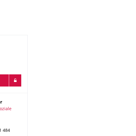
r
oziale Beziehungen
oziale
1 484