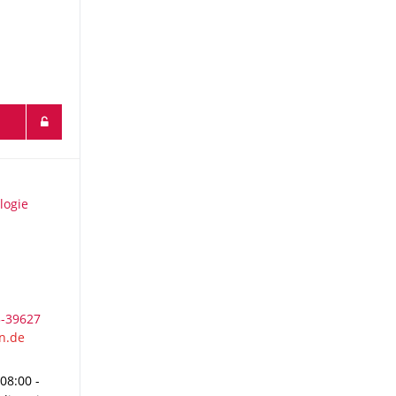
ogie
logie
3-39627
08:00 -