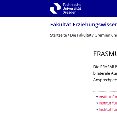
Zur Hauptnavigation springen
Zur Suche springen
Zum Inhalt springen
Fakultät Erziehungs­wisse
Breadcrumb-Menü
Startseite
Die Fakultät
Gremien und
ERASMU
Die ERASMUS
bilaterale A
Ansprechperso
Inhaltsv
Institut f
Institut f
Institut f