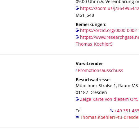
09:00 Uhr n.V. Vereinbarung on
https://zoom.us/j/36499544
MS1_548
Bemerkungen:
https://orcid.org/0000-0002
https://www.researchgate.ne
Thomas_Koehler5
Vorsitzender
Organisationsname
Promotionsausschuss
Promotionsausschuss
Adresse
Besuchsadresse:
Münchner Straße 1
, Raum MS
01187
Dresden
Zeige Karte von diesem Ort.
Tel.
+49 351 46