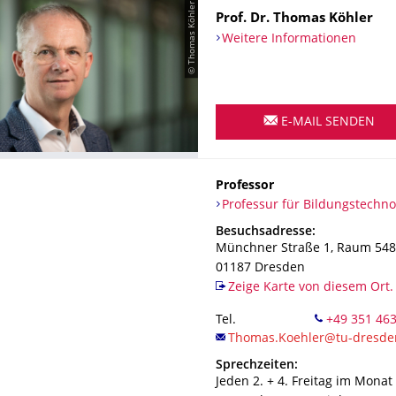
© Thomas Köhler
Name
Prof. Dr.
Thomas
Köhler
Weitere Informationen
E-MAIL SENDEN
Professor
Organisationsname
Professur für Bildungstechnol
Professur für Bildungstechno
Adresse
Besuchsadresse:
Münchner Straße 1
, Raum 548
01187
Dresden
Zeige Karte von diesem Ort.
Tel.
+49 351 46
Sprechzeiten:
Jeden 2. + 4. Freitag im Monat 