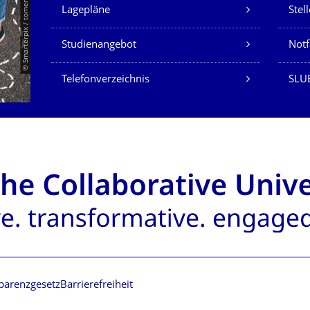
Unsere Dienste
© Smarterpix / tomert
Lagepläne
Stel
Studienangebot
Not
Telefonverzeichnis
SLUB
parenzgesetz
Barrierefreiheit