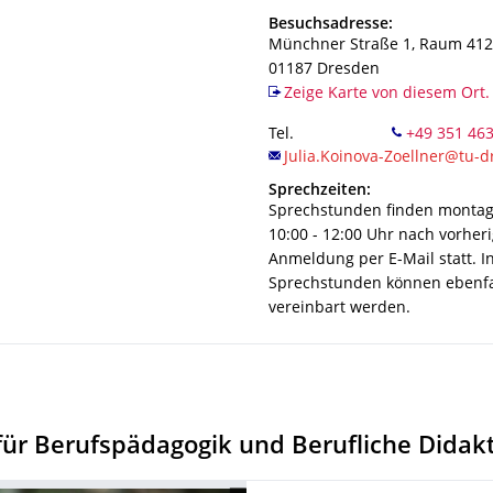
Adresse
Besuchsadresse:
Münchner Straße 1
, Raum 412
01187
Dresden
Zeige Karte von diesem Ort.
Tel.
+49 351 46
Sprechzeiten:
Sprechstunden finden montag
10:00 - 12:00 Uhr nach vorher
Anmeldung per E-Mail statt. In
Sprechstunden können ebenfa
vereinbart werden.
 für Berufspädagogik und Berufliche Didak