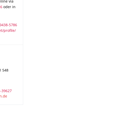
line via
26
oder in
-9438-5786
t/profile/
1 548
3-39627