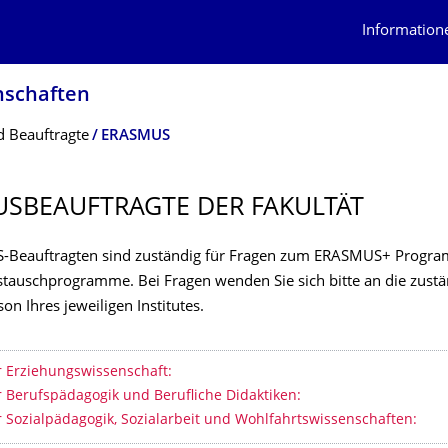
Information
nschaften
 Beauftragte
ERASMUS
SBEAUF­TRAGTE DER FAKULTÄT
-Beauftragten sind zuständig für Fragen zum ERASMUS+ Progr
ustauschprogramme. Bei Fragen wenden Sie sich bitte an die zust
n Ihres jeweiligen Institutes.
erzeichnis
ür Erziehungswissenschaft:
ür Berufspädagogik und Berufliche Didaktiken:
ür Sozialpädagogik, Sozialarbeit und Wohlfahrtswis­senschaften: