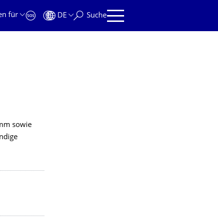
en für
DE
Suche
amm sowie
ändige