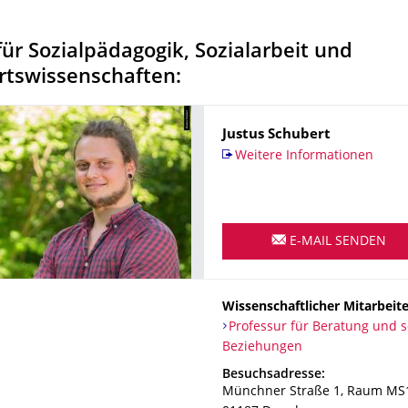
 für Sozialpädagogik, Sozialarbeit und
tswis­senschaften:
Name
Justus
Schubert
Weitere Informationen
E-MAIL SENDEN
Wissenschaftlicher Mitarbeite
Organisationsname
Professur für Beratung und s
Professur für Beratung und s
Beziehungen
Adresse
Besuchsadresse:
Münchner Straße 1
, Raum MS