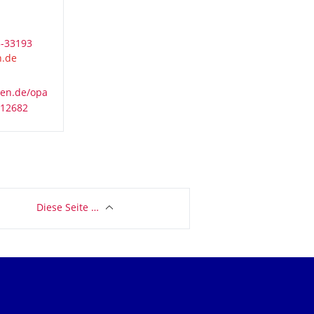
3-33193
sen.de/opa
412682
Diese Seite …