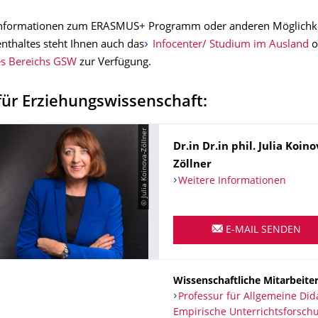
 Informationen zum ERASMUS+ Programm oder anderen Möglichke
nthaltes steht Ihnen auch das
Infocenter/ Studium im Ausland
o
es Bereichs GSW
zur Verfügung.
 für Erziehungswissenschaft:
© Julia Koinova-Zöllner
Name
Dr.in Dr.in phil.
Julia
Koino
Zöllner
Weitere Informationen
E-MAIL SENDEN
Wissenschaftliche Mitarbeiter
Organisationsname
Professur für Allgemeine Dida
Professur für Allgemeine Did
Empirische Unterrichtsforsch