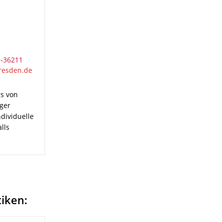
3-36211
s von
iger
dividuelle
lls
tiken: