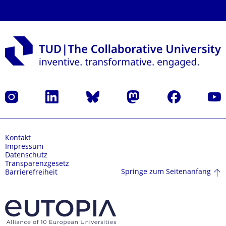
Instagram
LinkedIn
Bluesky
Mastodon
Facebook
Yout
Kontakt
Impressum
Datenschutz
Transparenzgesetz
Springe zum Seitenanfang
Barrierefreiheit