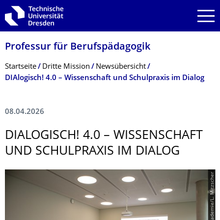
Zur Hauptnavigation springen
Zur Suche springen
Zum Inhalt springen
Professur für Berufspädagogik
Breadcrumb-Menü
Startseite
Dritte Mission
Newsübersicht
DIAlogisch! 4.0 – Wissenschaft und Schulpraxis im Dialog
08.04.2026
DIALOGISCH! 4.0 – WISSENSCHAFT
UND SCHULPRAXIS IM DIALOG
© Lehrkräfteakademie/L. Mitzscher